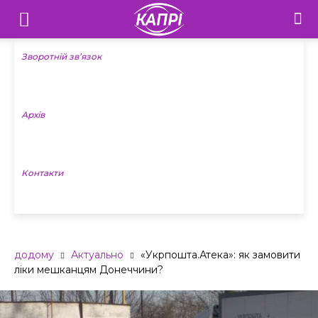
Телебачення
«Капрі»
Зворотній зв’язок
—
Архів
Новини
Донеччини
Контакти
додому
Актуально
«Укрпошта.Атека»: як замовити
ліки мешканцям Донеччини?