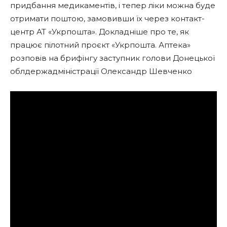
придбання медикаментів, і тепер ліки можна буде
отримати поштою, замовивши їх через контакт-
центр АТ «Укрпошта». Докладніше про те, як
працює пілотний проєкт «Укрпошта. Аптека»
розповів на брифінгу заступник голови Донецької
облдержадміністрації Олександр Шевченко