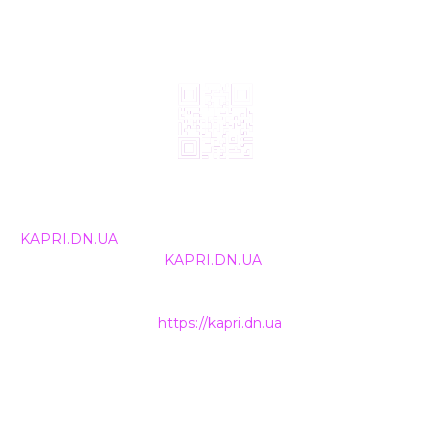
© 2024, ТОВ Телебачення «Капрі», усі права захищені.
Всі права на матеріали, що публікуються, належать
KAPRI.DN.UA
. Використання будь-якої інформації,
розміщеної на сайті
KAPRI.DN.UA
, іншими ЗМІ та
інтернет-ресурсами можливе лише за письмовою
згодою та обов'язкового розміщення прямого
гіперпосилання на
https://kapri.dn.ua
.
НАШІ КОНТАКТИ