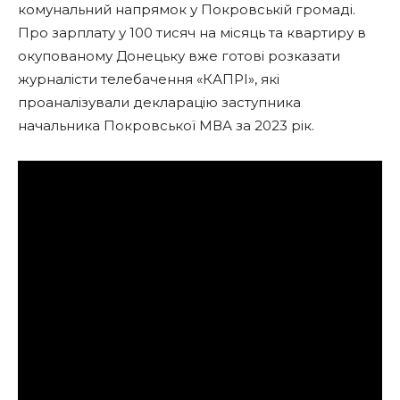
комунальний напрямок у Покровській громаді.
Про зарплату у 100 тисяч на місяць та квартиру в
окупованому Донецьку вже готові розказати
журналісти телебачення «КАПРІ», які
проаналізували декларацію заступника
начальника Покровської МВА за 2023 рік.