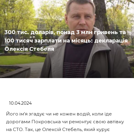
300 тис. доларів, понад 3 млн гривень та
100 тисяч зарплати на місяць: декларація
Олексія Стебеля
10.04.2024
Його ім’я згадує чи не кожен водій, коли їде
дорогами Покровська чи ремонтує свою автівку
на СТО. Так, це Олексій Стебель, який курує