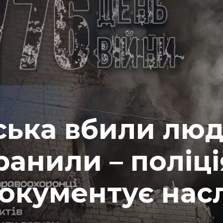
йська вбили лю
ранили – поліці
окументує нас