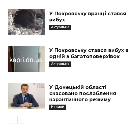
У Покровську вранці стався
вибух
Актуально
У Покровську стався вибух в
одній з багатоповерхівок
Актуально
У Донецькій області
скасовано послаблення
карантинного режиму
Новини