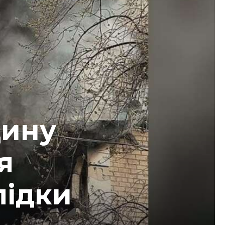
дину
я
лідки