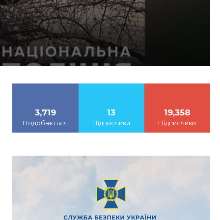
3,719
13
19,358
Подобається
Підписчики
Підписчики