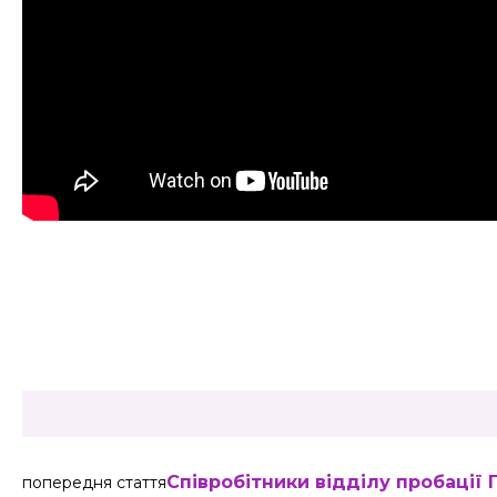
Share
Співробітники відділу пробації
попередня стаття