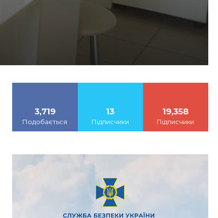
3,719
13
19,358
Подобається
Підписчики
Підписчики