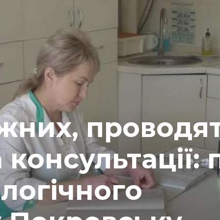
жних, проводя
 консультації: 
логічного