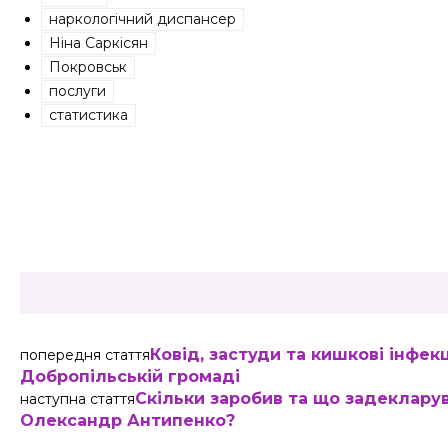
наркологічний диспансер
Ніна Саркісян
Покровськ
послуги
статистика
Share
Ковід, застуди та кишкові інфек
попередня стаття
Добропільській громаді
Скільки заробив та що задекларув
наступна стаття
Олександр Антипенко?