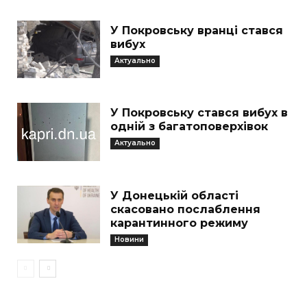
У Покровську вранці стався
вибух
Актуально
У Покровську стався вибух в
одній з багатоповерхівок
Актуально
У Донецькій області
скасовано послаблення
карантинного режиму
Новини