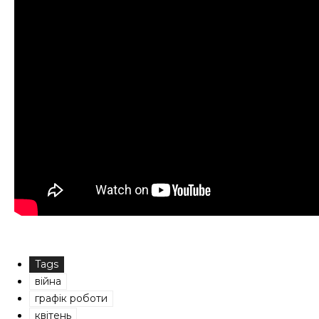
Tags
війна
графік роботи
квітень