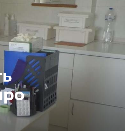
ть
про