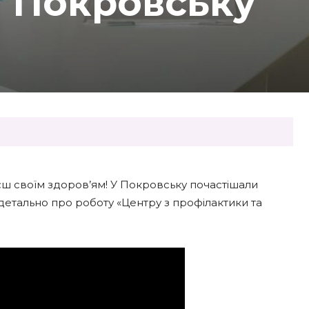
у Покровську
уєш своїм здоров’ям! У Покровську почастішали
детально про роботу «Центру з профілактики та