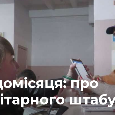
щомісяця: про
ітарного штаб