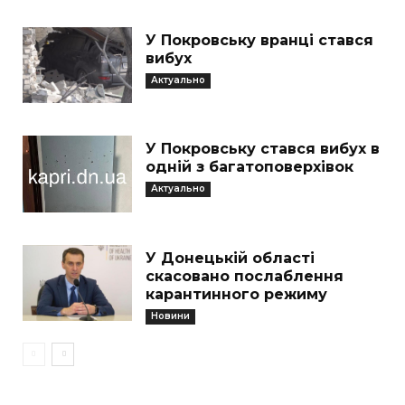
У Покровську вранці стався
вибух
Актуально
У Покровську стався вибух в
одній з багатоповерхівок
Актуально
У Донецькій області
скасовано послаблення
карантинного режиму
Новини