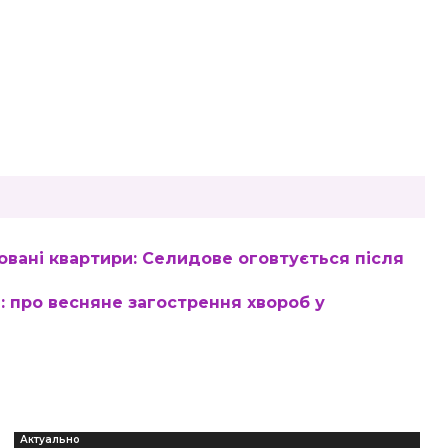
овані квартири: Селидове оговтується після
ї: про весняне загострення хвороб у
Актуально