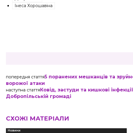
Інеса Хорошавіна
Share
5 поранених мешканців та зруйн
попередня стаття
ворожої атаки
Ковід, застуди та кишкові інфекці
наступна стаття
Добропільській громаді
СХОЖІ МАТЕРІАЛИ
Новини