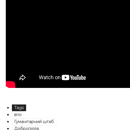
Tags
впо
Гуманітарний штаб
Добропілля