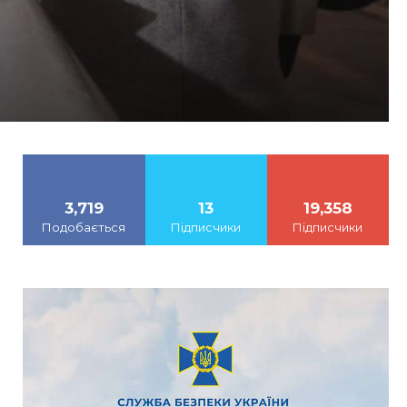
3,719
13
19,358
Подобається
Підписчики
Підписчики