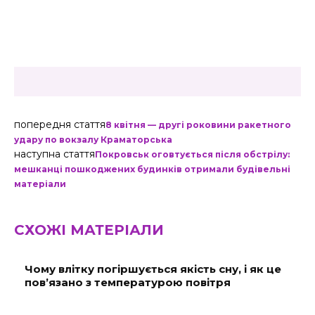
попередня стаття
8 квітня — другі роковини ракетного
удару по вокзалу Краматорська
наступна стаття
Покровськ оговтується після обстрілу:
мешканці пошкоджених будинків отримали будівельні
матеріали
СХОЖІ МАТЕРІАЛИ
Чому влітку погіршується якість сну, і як це
пов’язано з температурою повітря