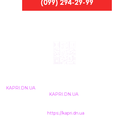
© 2024, ТОВ Телебачення «Капрі», усі права захищені.
Всі права на матеріали, що публікуються, належать
KAPRI.DN.UA
. Використання будь-якої інформації,
розміщеної на сайті
KAPRI.DN.UA
, іншими ЗМІ та
інтернет-ресурсами можливе лише за письмовою
згодою та обов'язкового розміщення прямого
гіперпосилання на
https://kapri.dn.ua
.