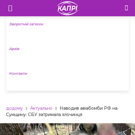
Телебачення
«Капрі»
Зворотній зв’язок
—
Архів
Новини
Донеччини
Контакти
додому
Актуально
Наводив авіабомби РФ на
Сумщину: СБУ затримала злочинця