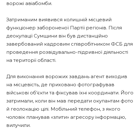
ворожі авіабомби.
Затриманим виявився колишній місцевий
функціонер забороненої Партії регіонів. Після
деокупації Сумщини він був дистанційно
завербований кадровим співробітником ФСБ для
проведення розвідувально-підривної діяльності
на території області.
Для виконання ворожих завдань агент виходив
на місцевість, де приховано фотографував
військові об’єкти та фіксував їхні координати. Його
затримали, коли він мав передати окупантам фото
й геолокацію цілі. Мобільний телефон, з якого
чоловік планував «злити» агресору інформацію,
вилучили.