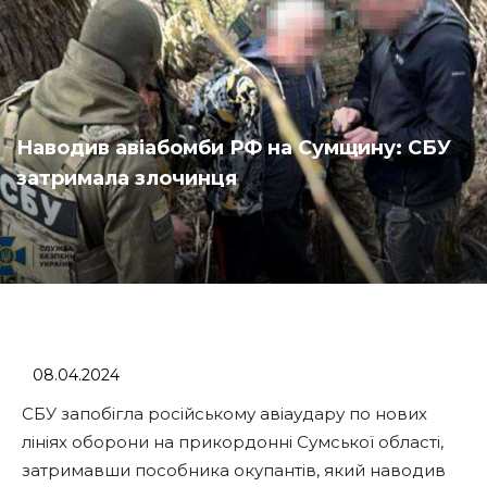
Наводив авіабомби РФ на Сумщину: СБУ
затримала злочинця
08.04.2024
СБУ запобігла російському авіаудару по нових
лініях оборони на прикордонні Сумської області,
затримавши пособника окупантів, який наводив