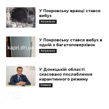
У Покровську вранці стався
вибух
Актуально
У Покровську стався вибух в
одній з багатоповерхівок
Актуально
У Донецькій області
скасовано послаблення
карантинного режиму
Новини