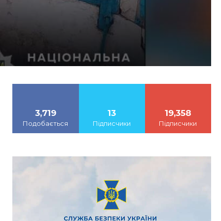
3,719
13
19,358
Подобається
Підписчики
Підписчики