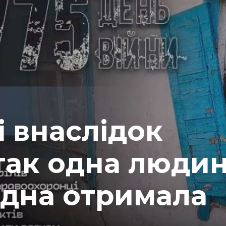
 внаслідок
так одна люди
одна отримала