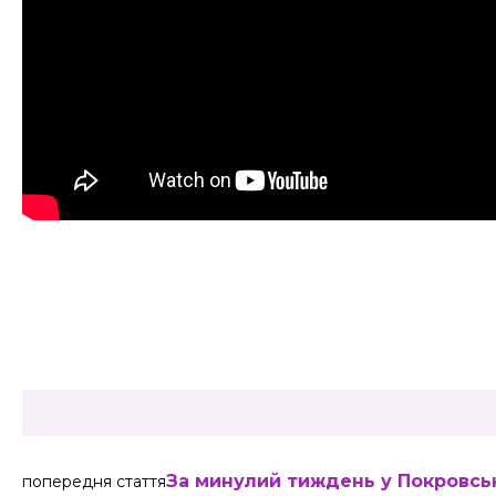
Share
За минулий тиждень у Покровські
попередня стаття