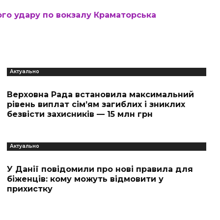
ого удару по вокзалу Краматорська
Актуально
Верховна Рада встановила максимальний
рівень виплат сім’ям загиблих і зниклих
безвісти захисників — 15 млн грн
Актуально
У Данії повідомили про нові правила для
біженців: кому можуть відмовити у
прихистку