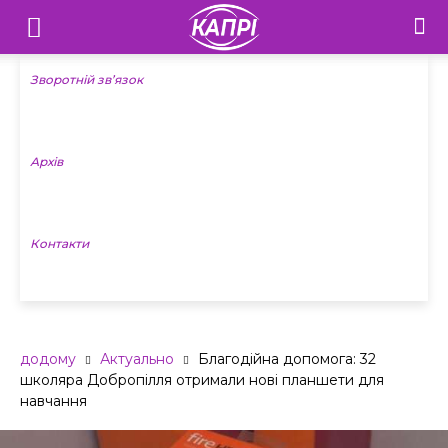
Телебачення
«Капрі»
Зворотній зв’язок
—
Архів
Новини
Донеччини
Контакти
додому
Актуально
Благодійна допомога: 32
школяра Добропілля отримали нові планшети для
навчання