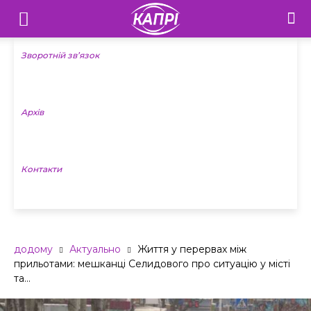
Телебачення
«Капрі»
Зворотній зв’язок
—
Архів
Новини
Донеччини
Контакти
додому
Актуально
Життя у перервах між
прильотами: мешканці Селидового про ситуацію у місті
та...