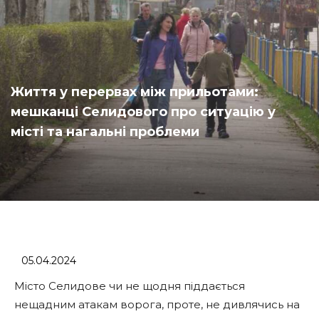
Життя у перервах між прильотами:
мешканці Селидового про ситуацію у
місті та нагальні проблеми
05.04.2024
Місто Селидове чи не щодня піддається
нещадним атакам ворога, проте, не дивлячись на