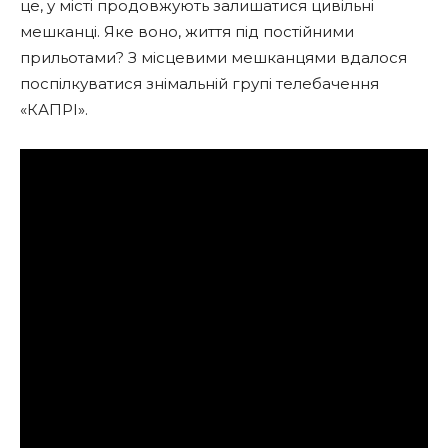
це, у місті продовжують залишатися цивільні
мешканці. Яке воно, життя під постійними
прильотами? З місцевими мешканцями вдалося
поспілкуватися знімальній групі телебачення
«КАПРІ».