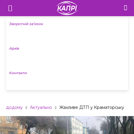
Телебачення
«Капрі»
Зворотній зв’язок
—
Архів
Новини
Донеччини
Контакти
додому
Актуально
Жахливе ДТП у Краматорську