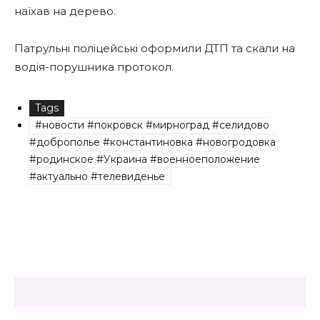
наїхав на дерево.
Патрульні поліцейські оформили ДТП та скали на
водія-порушника протокол.
Tags
#новости #покровск #мирноград #селидово
#доброполье #константиновка #новогродовка
#родинское #Украина #военноеположение
#актуально #телевиденье