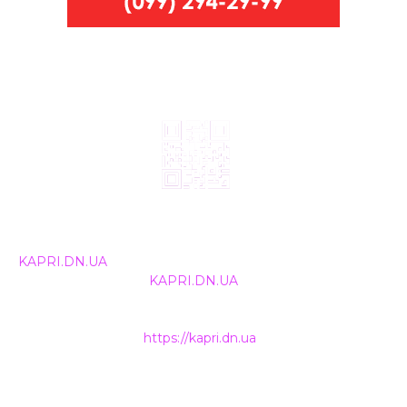
© 2024, ТОВ Телебачення «Капрі», усі права захищені.
Всі права на матеріали, що публікуються, належать
KAPRI.DN.UA
. Використання будь-якої інформації,
розміщеної на сайті
KAPRI.DN.UA
, іншими ЗМІ та
інтернет-ресурсами можливе лише за письмовою
згодою та обов'язкового розміщення прямого
гіперпосилання на
https://kapri.dn.ua
.