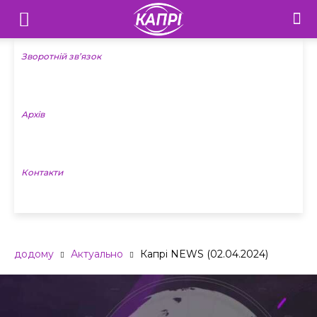
Телебачення
«Капрі»
Зворотній зв’язок
—
Архів
Новини
Донеччини
Контакти
додому
Актуально
Капрі NEWS (02.04.2024)