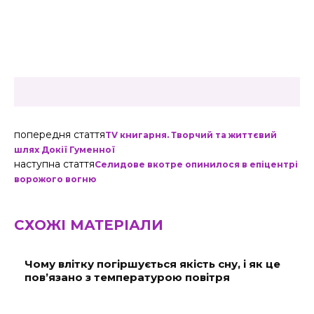
попередня стаття
TV книгарня. Творчий та життєвий
шлях Докії Гуменної
наступна стаття
Селидове вкотре опинилося в епіцентрі
ворожого вогню
СХОЖІ МАТЕРІАЛИ
Чому влітку погіршується якість сну, і як це
пов’язано з температурою повітря