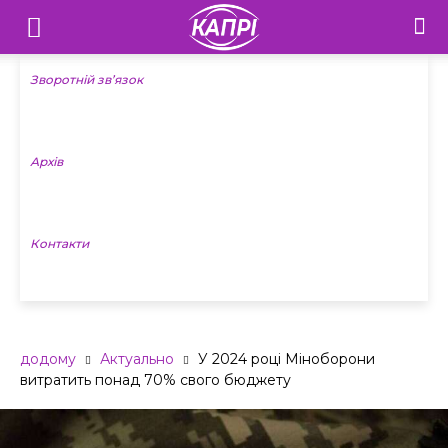
Телебачення
«Капрі»
Зворотній зв’язок
—
Архів
Новини
Донеччини
Контакти
додому
Актуально
У 2024 році Міноборони
витратить понад 70% свого бюджету