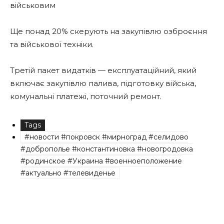
військовим
Ще понад 20% скерують на закупівлю озброєння
та військової техніки.
Третій пакет видатків — експлуатаційний, який
включає закупівлю палива, підготовку війська,
комунальні платежі, поточний ремонт.
Tags
#новости #покровск #мирноград #селидово
#доброполье #константиновка #новогродовка
#родинское #Украина #военноеположение
#актуально #телевиденье