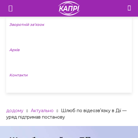
Телебачення
«Капрі»
Зворотній зв’язок
—
Архів
Новини
Донеччини
Контакти
додому
Актуально
Шлюб по відеозвʼязку в Дії —
уряд підтримав постанову