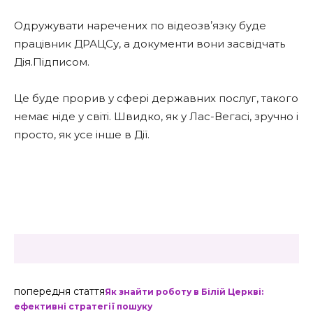
Одружувати наречених по відеозвʼязку буде
працівник ДРАЦСу, а документи вони засвідчать
Дія.Підписом.
Це буде прорив у сфері державних послуг, такого
немає ніде у світі. Швидко, як у Лас-Вегасі, зручно і
просто, як усе інше в Дії.
попередня стаття
Як знайти роботу в Білій Церкві:
ефективні стратегії пошуку