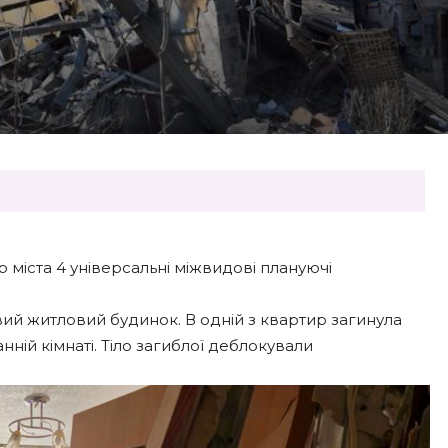
тр міста 4 універсальні міжвидові плануючі
ий житловий будинок. В одній з квартир загинула
нній кімнаті. Тіло загиблої деблокували