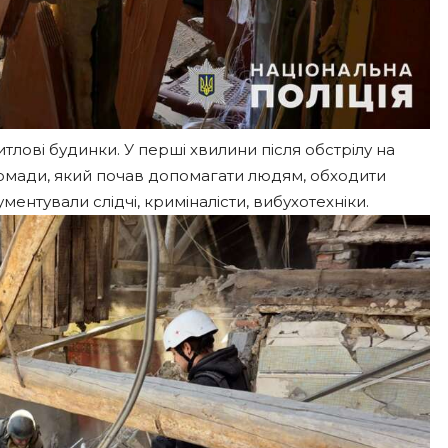
тлові будинки. У перші хвилини після обстрілу на
ромади, який почав допомагати людям, обходити
ентували слідчі, криміналісти, вибухотехніки.