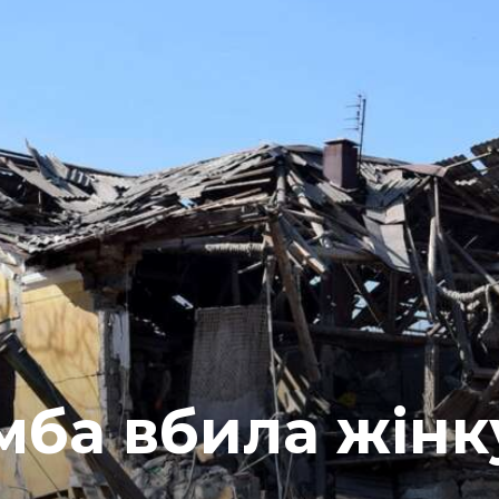
мба вбила жінк