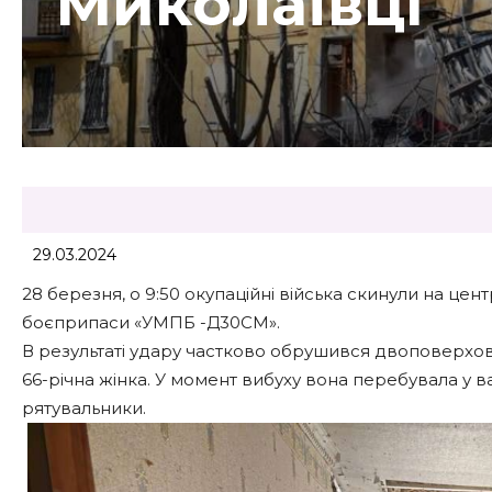
Миколаївці
29.03.2024
28 березня, о 9:50 окупаційні війська скинули на цен
боєприпаси «УМПБ -Д30СМ».
В результаті удару частково обрушився двоповерхов
66-річна жінка. У момент вибуху вона перебувала у ва
рятувальники.