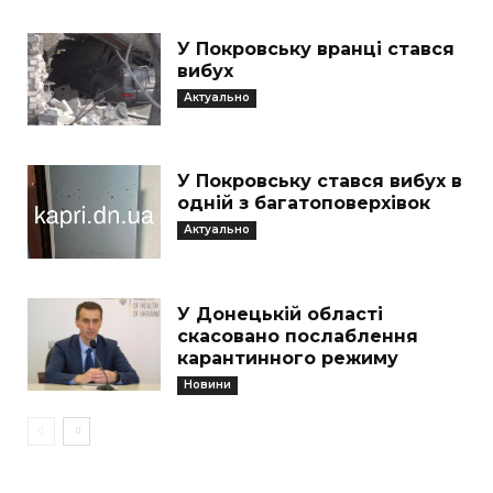
У Покровську вранці стався
вибух
Актуально
У Покровську стався вибух в
одній з багатоповерхівок
Актуально
У Донецькій області
скасовано послаблення
карантинного режиму
Новини