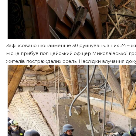
Зафіксовано щонайменше 30 руйнувань, з них 24 – жи
місце прибув поліцейський офіцер Миколаївської г
жителів постраждалих осель. Наслідки влучання докум