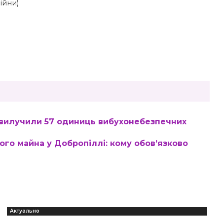
війни)
 вилучили 57 одиниць вибухонебезпечних
ого майна у Добропіллі: кому обов’язково
Актуально