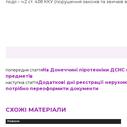
події – ч.2 ст. 438 ККУ (порушення законів та звичаїв 
Share
На Донеччині піротехніки ДСНС
попередня стаття
предметів
Додаткові дні реєстрації нерухом
наступна стаття
потрібно переоформити документи
СХОЖІ МАТЕРІАЛИ
Новини