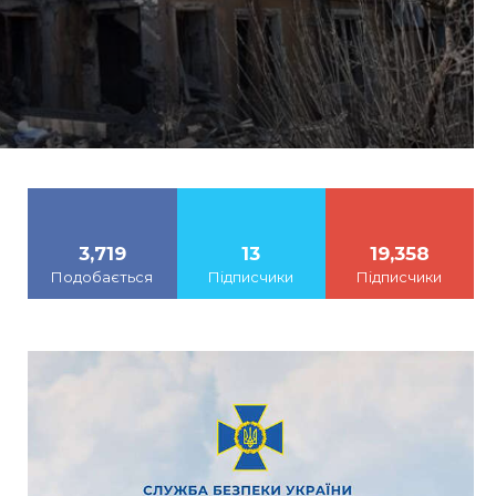
3,719
13
19,358
Подобається
Підписчики
Підписчики