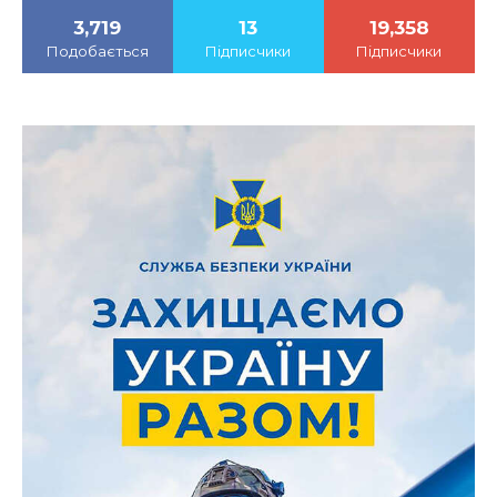
3,719
13
19,358
Подобається
Підписчики
Підписчики