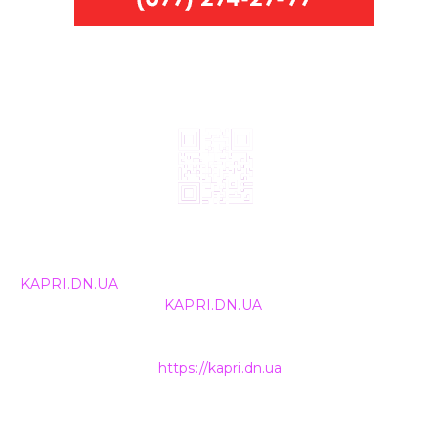
© 2024, ТОВ Телебачення «Капрі», усі права захищені.
Всі права на матеріали, що публікуються, належать
KAPRI.DN.UA
. Використання будь-якої інформації,
розміщеної на сайті
KAPRI.DN.UA
, іншими ЗМІ та
інтернет-ресурсами можливе лише за письмовою
згодою та обов'язкового розміщення прямого
гіперпосилання на
https://kapri.dn.ua
.