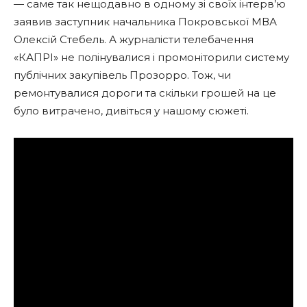
— саме так нещодавно в одному зі своїх інтерв’ю
заявив заступник начальника Покровської МВА
Олексій Стебель. А журналісти телебачення
«КАПРІ» не полінувалися і промоніторили систему
публічних закупівель Прозорро. Тож, чи
ремонтувалися дороги та скільки грошей на це
було витрачено, дивіться у нашому сюжеті.