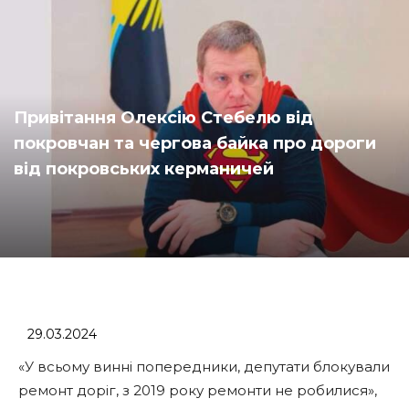
Привітання Олексію Стебелю від
покровчан та чергова байка про дороги
від покровських керманичей
29.03.2024
«У всьому винні попередники, депутати блокували
ремонт доріг, з 2019 року ремонти не робилися»,