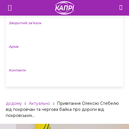
Телебачення
«Капрі»
Зворотній зв’язок
—
Архів
Новини
Донеччини
Контакти
додому
Актуально
Привітання Олексію Стебелю
від покровчан та чергова байка про дороги від
покровських...