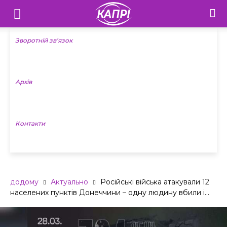
Телебачення
«Капрі»
Зворотній зв’язок
—
Архів
Новини
Донеччини
Контакти
додому
Актуально
Російські війська атакували 12
населених пунктів Донеччини – одну людину вбили і...