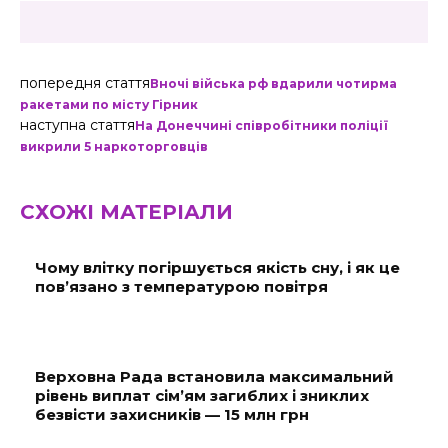
попередня стаття
Вночі війська рф вдарили чотирма
ракетами по місту Гірник
наступна стаття
На Донеччині співробітники поліції
викрили 5 наркоторговців
СХОЖІ МАТЕРІАЛИ
Чому влітку погіршується якість сну, і як це
пов’язано з температурою повітря
Верховна Рада встановила максимальний
рівень виплат сім’ям загиблих і зниклих
безвісти захисників — 15 млн грн