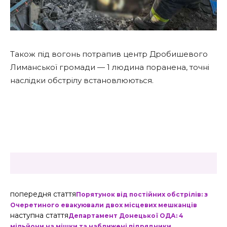
Також під вогонь потрапив центр Дробишевого
Лиманської громади — 1 людина поранена, точні
наслідки обстрілу встановлюються.
попередня стаття
Порятунок від постійних обстрілів: з
Очеретиного евакуювали двох місцевих мешканців
наступна стаття
Департамент Донецької ОДА: 4
мільйони на мішки та наближені підрядники