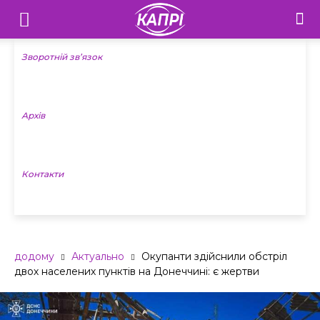
Телебачення
«Капрі»
Зворотній зв’язок
—
Архів
Новини
Донеччини
Контакти
додому
Актуально
Окупанти здійснили обстріл
двох населених пунктів на Донеччині: є жертви