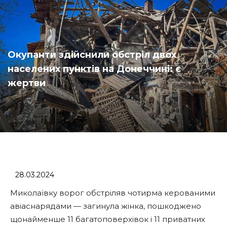
Окупанти здійснили обстріл двох
населених пунктів на Донеччині: є
жертви
28.03.2024
Миколаївку ворог обстріляв чотирма керованими
авіаснарядами — загинула жінка, пошкоджено
щонайменше 11 багатоповерхівок і 11 приватних