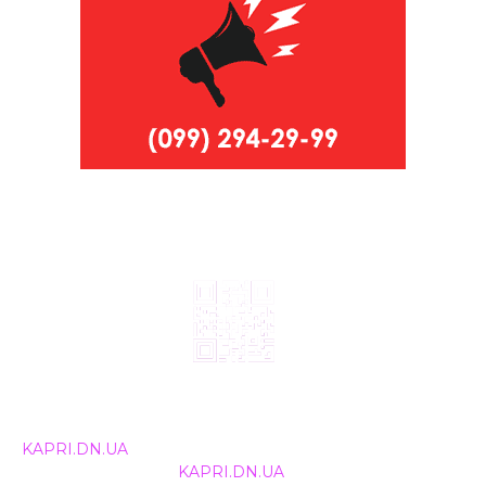
© 2024, ТОВ Телебачення «Капрі», усі права захищені.
Всі права на матеріали, що публікуються, належать
KAPRI.DN.UA
. Використання будь-якої інформації,
розміщеної на сайті
KAPRI.DN.UA
, іншими ЗМІ та