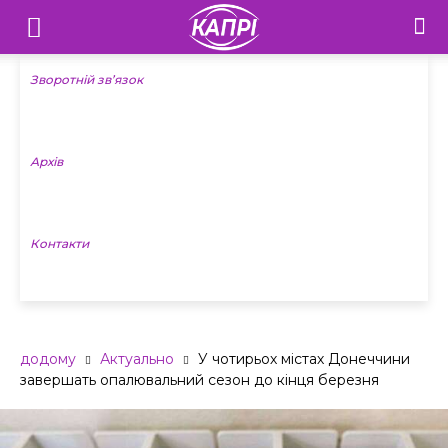
Телебачення
«Капрі»
Зворотній зв’язок
—
Архів
Новини
Донеччини
Контакти
додому
Актуально
У чотирьох містах Донеччини
завершать опалювальний сезон до кінця березня