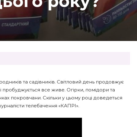
ього року?
родників та садівників. Світловий день продовжує
 і пробуджується все живе. Огірки, помідори та
янках покровчани. Скільки у цьому році доведеться
журналісти телебачення «КАПРІ».