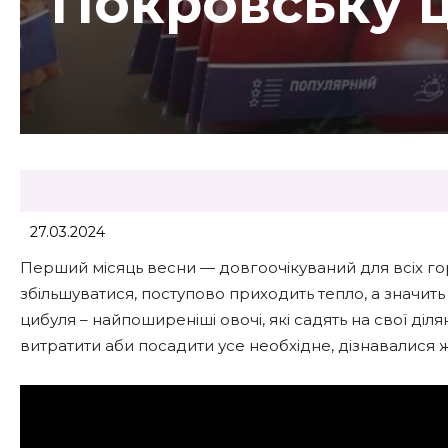
Покровську ц
27.03.2024
Перший місяць весни — довгоочікуваний для всіх го
збільшуватися, поступово приходить тепло, а значить
цибуля – найпоширеніші овочі, які садять на свої діл
витратити аби посадити усе необхідне, дізнавалися 