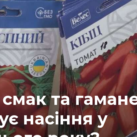
 смак та гамане
ує насіння у