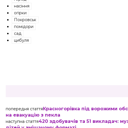
насіння
огірки
Покровськ
помідори
сад
цибуля
Share
Красногорівка під ворожими обс
попередня стаття
на евакуацію з пекла
420 здобувачів та 51 викладач: 
наступна стаття
дітей у змішаному форматі