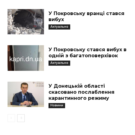
У Покровську вранці стався
вибух
Актуально
У Покровську стався вибух в
одній з багатоповерхівок
Актуально
У Донецькій області
скасовано послаблення
карантинного режиму
Новини