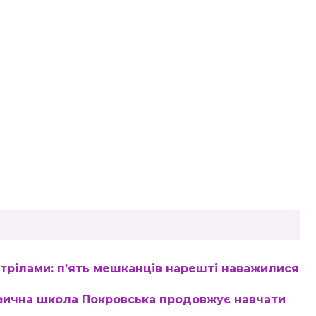
трілами: п’ять мешканців нарешті наважилися
музична школа Покровська продовжує навчати