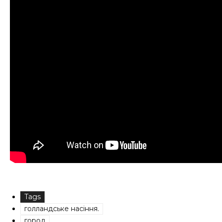
Tags
голландське насіння.
город