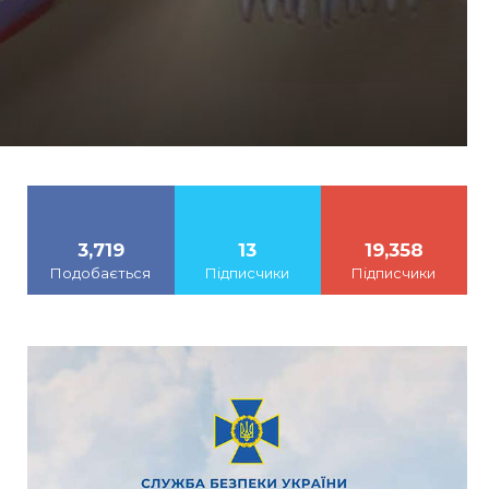
3,719
13
19,358
Подобається
Підписчики
Підписчики