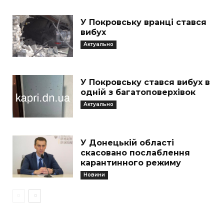
У Покровську вранці стався
вибух
Актуально
У Покровську стався вибух в
одній з багатоповерхівок
Актуально
У Донецькій області
скасовано послаблення
карантинного режиму
Новини