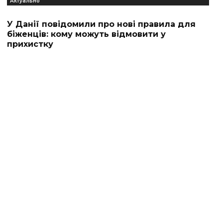
Актуально
У Данії повідомили про нові правила для
біженців: кому можуть відмовити у
прихистку