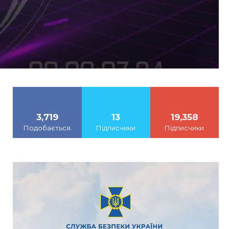
3,719
13
19,358
Подобається
Підписчики
Підписчики