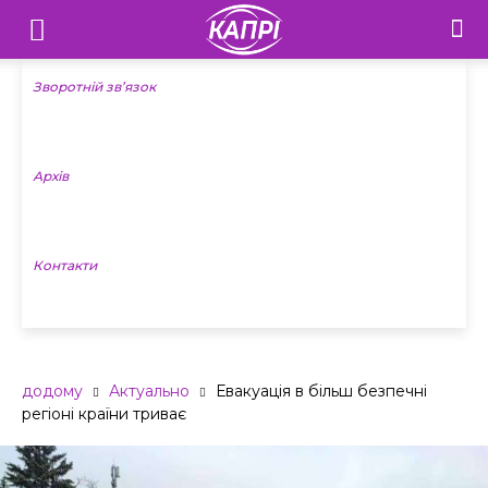
Телебачення
«Капрі»
Зворотній зв’язок
—
Архів
Новини
Донеччини
Контакти
додому
Актуально
Евакуація в більш безпечні
регіоні країни триває