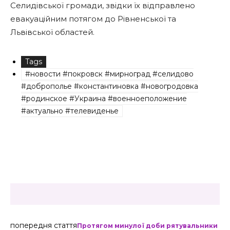
Селидівської громади, звідки їх відправлено
евакуаційним потягом до Рівненської та
Львівської областей.
Tags
#новости #покровск #мирноград #селидово
#доброполье #константиновка #новогродовка
#родинское #Украина #военноеположение
#актуально #телевиденье
попередня стаття
Протягом минулої доби рятувальники