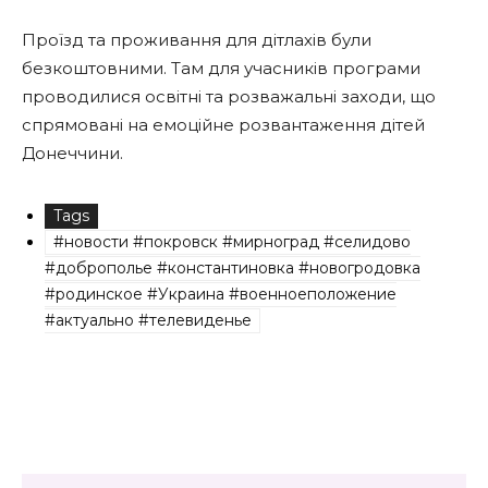
Проїзд та проживання для дітлахів були
безкоштовними. Там для учасників програми
проводилися освітні та розважальні заходи, що
спрямовані на емоційне розвантаження дітей
Донеччини.
Tags
#новости #покровск #мирноград #селидово
#доброполье #константиновка #новогродовка
#родинское #Украина #военноеположение
#актуально #телевиденье