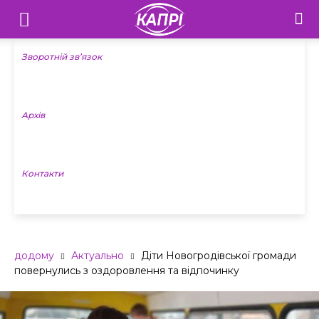
Телебачення
«Капрі»
Зворотній зв’язок
—
Архів
Новини
Донеччини
Контакти
додому
Актуально
Діти Новогродівської громади
повернулись з оздоровлення та відпочинку