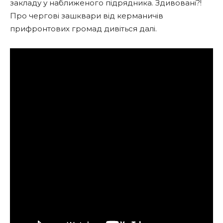
закладу у наближеного підрядника. Здивовані?!
Про чергові зашквари від керманичів
прифронтових громад дивіться далі.