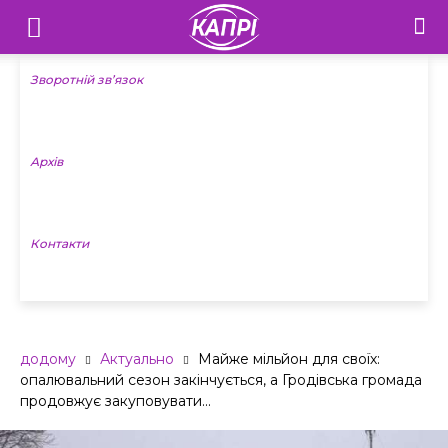
Телебачення
«Капрі»
Зворотній зв’язок
—
Архів
Новини
Донеччини
Контакти
додому
Актуально
Майже мільйон для своїх:
опалювальний сезон закінчується, а Гродівська громада
продовжує закуповувати...