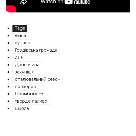
Tags
війна
вугілля
Гродівська громада
днз
Донеччина
закупівлі
опалювальний сезон
прозорро
Промбізнес+
тверде паливо
школа