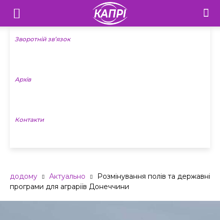
Телебачення
«Капрі»
Зворотній зв’язок
—
Архів
Новини
Донеччини
Контакти
додому
Актуально
Розмінування полів та державні
програми для аграріїв Донеччини