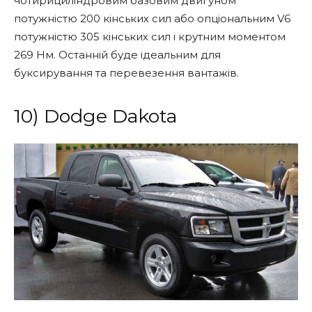
чотирициліндровим базовим двигуном
потужністю 200 кінських сил або опціональним V6
потужністю 305 кінських сил і крутним моментом
269 Нм. Останній буде ідеальним для
буксирування та перевезення вантажів.
10) Dodge Dakota