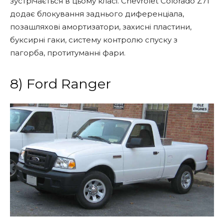
зустрічається в цьому класі. Chevrolet Colorado Z71
додає блокування заднього диференціала,
позашляхові амортизатори, захисні пластини,
буксирні гаки, систему контролю спуску з
пагорба, протитуманні фари.
8) Ford Ranger