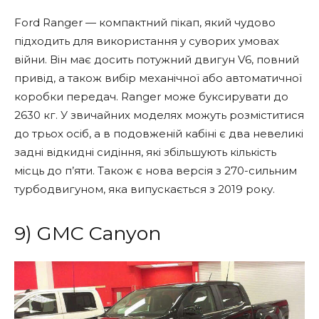
Ford Ranger — компактний пікап, який чудово
підходить для використання у суворих умовах
війни. Він має досить потужний двигун V6, повний
привід, а також вибір механічної або автоматичної
коробки передач. Ranger може буксирувати до
2630 кг. У звичайних моделях можуть розміститися
до трьох осіб, а в подовженій кабіні є два невеликі
задні відкидні сидіння, які збільшують кількість
місць до п’яти. Також є нова версія з 270-сильним
турбодвигуном, яка випускається з 2019 року.
9) GMC Canyon