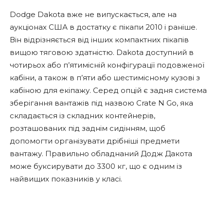
Dodge Dakota вже не випускається, але на
аукціонах США в достатку є пікапи 2010 і раніше.
Він відрізняється від інших компактних пікапів
вищою тяговою здатністю. Dakota доступний в
чотирьох або п’ятимісній конфігурації подовженої
кабіни, а також в п’яти або шестимісному кузові з
кабіною для екіпажу. Серед опцій є задня система
зберігання вантажів під назвою Crate N Go, яка
складається із складних контейнерів,
розташованих під заднім сидінням, щоб
допомогти організувати дрібніші предмети
вантажу. Правильно обладнаний Додж Дакота
може буксирувати до 3300 кг, що є одним із
найвищих показників у класі.