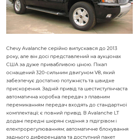
Chevy Avalanche серійно випускався до 2013
року, але він досі представлений на аукціонах
США за дуже привабливою ціною. Пікап
оснащений 320-сильним двигуном V8, який
забезпечує достатню потужність та швидке
прискорення. Задній привід та шестиступінчаста
автоматична коробка передач з плавним
перемиканням передач входять до стандартної
комплектації; є повний привід. В Avalanche LT
додані передні шкіряні сидіння з підігрівом і
електрорегулюванням; автоматичне блокування
заднього диференціала та доступний пакет