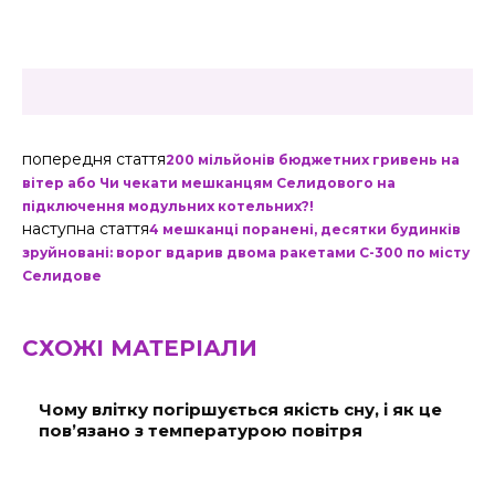
попередня стаття
200 мільйонів бюджетних гривень на
вітер або Чи чекати мешканцям Селидового на
підключення модульних котельних?!
наступна стаття
4 мешканці поранені, десятки будинків
зруйновані: ворог вдарив двома ракетами С-300 по місту
Селидове
СХОЖІ МАТЕРІАЛИ
Чому влітку погіршується якість сну, і як це
пов’язано з температурою повітря