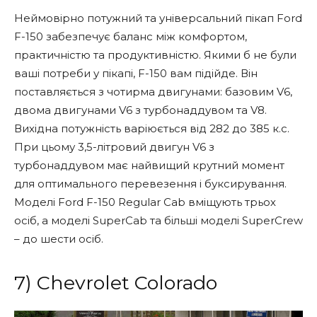
Неймовірно потужний та універсальний пікап Ford
F-150 забезпечує баланс між комфортом,
практичністю та продуктивністю. Якими б не були
ваші потреби у пікапі, F-150 вам підійде. Він
поставляється з чотирма двигунами: базовим V6,
двома двигунами V6 з турбонаддувом та V8.
Вихідна потужність варіюється від 282 до 385 к.с.
При цьому 3,5-літровий двигун V6 з
турбонаддувом має найвищий крутний момент
для оптимального перевезення і буксирування.
Моделі Ford F-150 Regular Cab вміщують трьох
осіб, а моделі SuperCab та більші моделі SuperCrew
– до шести осіб.
7) Chevrolet Colorado