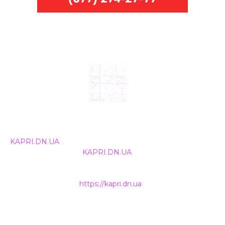
© 2024, ТОВ Телебачення «Капрі», усі права захищені.
Всі права на матеріали, що публікуються, належать
KAPRI.DN.UA
. Використання будь-якої інформації,
розміщеної на сайті
KAPRI.DN.UA
, іншими ЗМІ та
інтернет-ресурсами можливе лише за письмовою
згодою та обов'язкового розміщення прямого
гіперпосилання на
https://kapri.dn.ua
.
НАШІ КОНТАКТИ