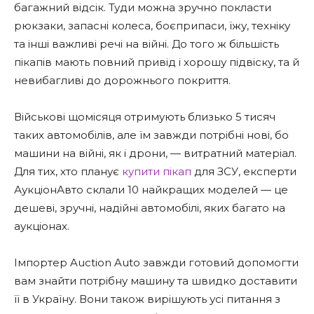
багажний відсік. Туди можна зручно покласти
рюкзаки, запасні колеса, боєприпаси, їжу, техніку
та інші важливі речі на війні. До того ж більшість
пікапів мають повний привід і хорошу підвіску, та й
невибагливі до дорожнього покриття.
Військові щомісяця отримують близько 5 тисяч
таких автомобілів, але їм завжди потрібні нові, бо
машини на війні, як і дрони, — витратний матеріал.
Для тих, хто планує
купити пікап
для ЗСУ, експерти
АукціонАвто склали 10 найкращих моделей — це
дешеві, зручні, надійні автомобілі, яких багато на
аукціонах.
Імпортер Auction Auto завжди готовий допомогти
вам знайти потрібну машину та швидко доставити
її в Україну. Вони також вирішують усі питання з