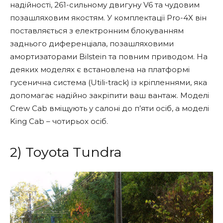
надійності, 261-сильному двигуну V6 та чудовим
позашляховим якостям. У комплектації Pro-4X він
поставляється з електронним блокуванням
заднього диференціала, позашляховими
амортизаторами Bilstein та повним приводом. На
деяких моделях є встановлена на платформі
гусенична система (Utili-track) із кріпленнями, яка
допомагає надійно закріпити ваш вантаж. Моделі
Crew Cab вміщують у салоні до п’яти осіб, а моделі
King Cab – чотирьох осіб.
2) Toyota Tundra