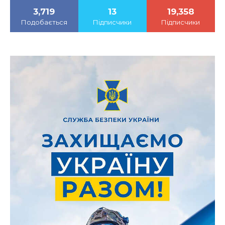
3,719
13
19,358
Подобається
Підписчики
Підписчики