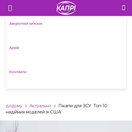
Телебачення
«Капрі»
Зворотній зв’язок
—
Архів
Новини
Донеччини
Контакти
додому
Актуально
Пікапи для ЗСУ: Топ-10
надійних моделей зі США