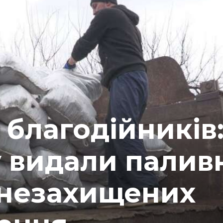
 благодійників:
 видали палив
 незахищених