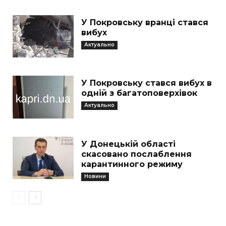
У Покровську вранці стався
вибух
Актуально
У Покровську стався вибух в
одній з багатоповерхівок
Актуально
У Донецькій області
скасовано послаблення
карантинного режиму
Новини