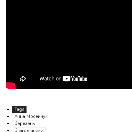
Tags
Анна Мосейчук
березень
благодійники