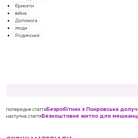
брикети
війна
Допомога
люди
Родинське
Share
Безробітних з Покровська долуч
попередня стаття
Безкоштовне житло для мешканц
наступна стаття