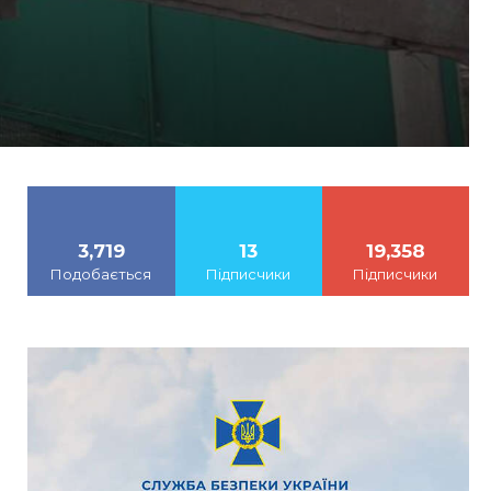
3,719
13
19,358
Подобається
Підписчики
Підписчики