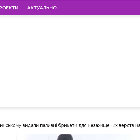
РОЕКТИ
АКТУАЛЬНО
одинському видали паливні брикети для незахищених верств н