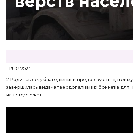
верств насе
19.03.2024
У Родинському благодійники продовжують підтримува
завершилась видача твердопаливних брикетів для н
нашому сюжеті.