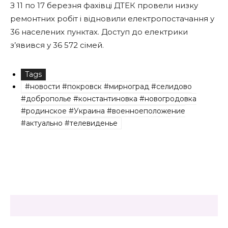
З 11 по 17 березня фахівці ДТЕК провели низку
ремонтних робіт і відновили електропостачання у
36 населених пунктах. Доступ до електрики
з’явився у 36 572 сімей.
Tags
#новости #покровск #мирноград #селидово
#доброполье #константиновка #новогродовка
#родинское #Украина #военноеположение
#актуально #телевиденье