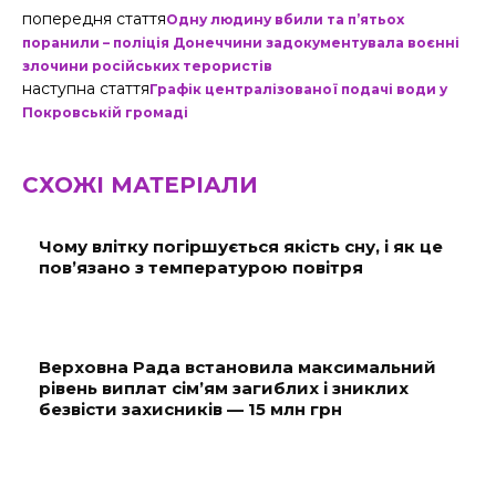
попередня стаття
Одну людину вбили та п’ятьох
поранили – поліція Донеччини задокументувала воєнні
злочини російських терористів
наступна стаття
Графік централізованої подачі води у
Покровській громаді
СХОЖІ МАТЕРІАЛИ
Чому влітку погіршується якість сну, і як це
пов’язано з температурою повітря
Верховна Рада встановила максимальний
рівень виплат сім’ям загиблих і зниклих
безвісти захисників — 15 млн грн