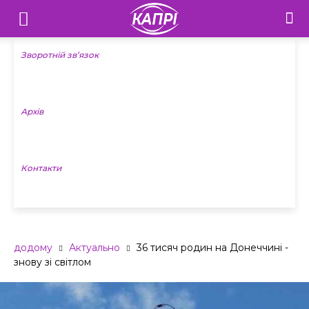
Телебачення
«Капрі»
Зворотній зв’язок
—
Архів
Новини
Донеччини
Контакти
додому
Актуально
36 тисяч родин на Донеччині -
знову зі світлом