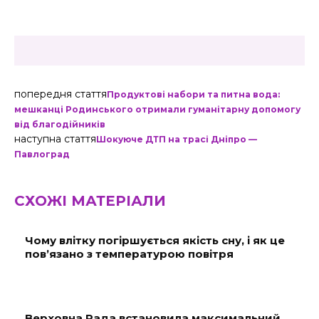
попередня стаття
Продуктові набори та питна вода:
мешканці Родинського отримали гуманітарну допомогу
від благодійників
наступна стаття
Шокуюче ДТП на трасі Дніпро —
Павлоград
СХОЖІ МАТЕРІАЛИ
Чому влітку погіршується якість сну, і як це
пов’язано з температурою повітря
Верховна Рада встановила максимальний