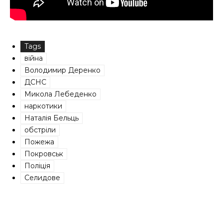
Tags
війна
Володимир Деренко
ДСНС
Микола Лебеденко
наркотики
Наталія Бельць
обстріли
Пожежа
Покровськ
Поліція
Селидове