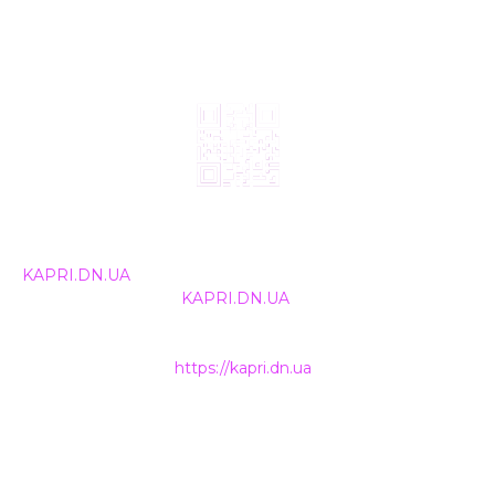
© 2024, ТОВ Телебачення «Капрі», усі права захищені.
Всі права на матеріали, що публікуються, належать
KAPRI.DN.UA
. Використання будь-якої інформації,
розміщеної на сайті
KAPRI.DN.UA
, іншими ЗМІ та
інтернет-ресурсами можливе лише за письмовою
згодою та обов'язкового розміщення прямого
гіперпосилання на
https://kapri.dn.ua
.
НАШІ КОНТАКТИ