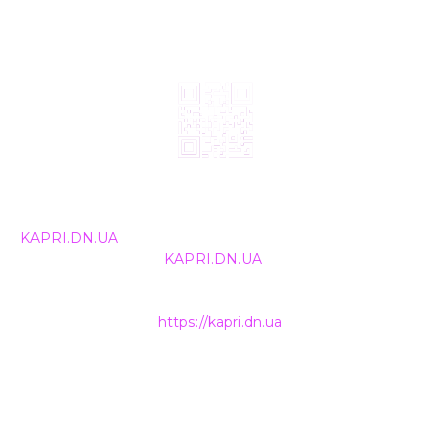
© 2024, ТОВ Телебачення «Капрі», усі права захищені.
Всі права на матеріали, що публікуються, належать
KAPRI.DN.UA
. Використання будь-якої інформації,
розміщеної на сайті
KAPRI.DN.UA
, іншими ЗМІ та
інтернет-ресурсами можливе лише за письмовою
згодою та обов'язкового розміщення прямого
гіперпосилання на
https://kapri.dn.ua
.
НАШІ КОНТАКТИ