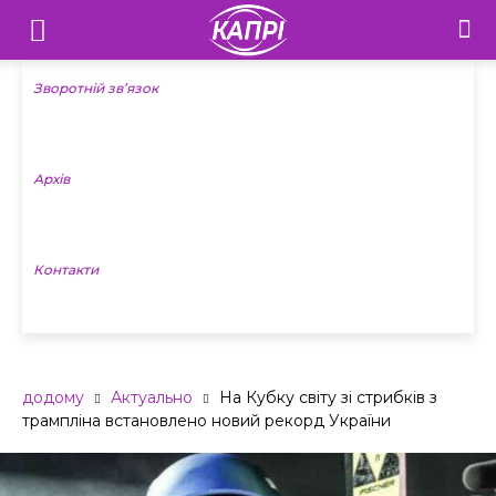
Телебачення
«Капрі»
Зворотній зв’язок
—
Архів
Новини
Донеччини
Контакти
додому
Актуально
На Кубку світу зі стрибків з
трампліна встановлено новий рекорд України