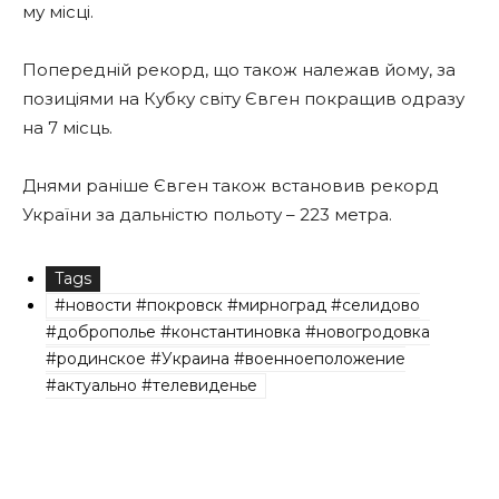
му місці.
Попередній рекорд, що також належав йому, за
позиціями на Кубку світу Євген покращив одразу
на 7 місць.
Днями раніше Євген також встановив рекорд
України за дальністю польоту – 223 метра.
Tags
#новости #покровск #мирноград #селидово
#доброполье #константиновка #новогродовка
#родинское #Украина #военноеположение
#актуально #телевиденье