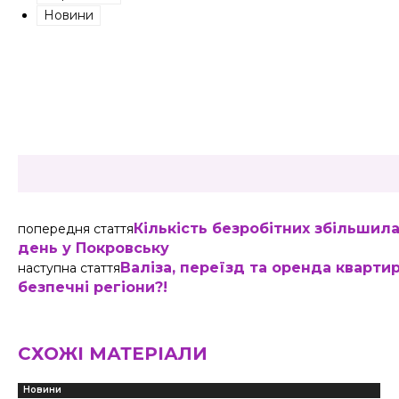
Новини
Share
Кількість безробітних збільшила
попередня стаття
день у Покровську
Валіза, переїзд та оренда кварти
наступна стаття
безпечні регіони?!
СХОЖІ МАТЕРІАЛИ
Новини