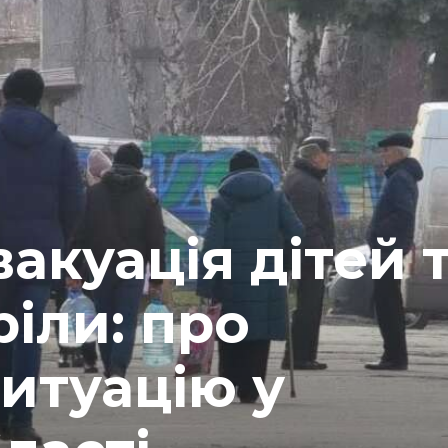
акуація дітей 
ріли: про
итуацію у