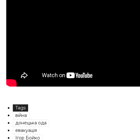
Tags
війна
донецька ода
евакуація
Ігор Бойко