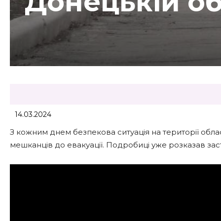
Донецькій об
14.03.2024
З кожним днем безпекова ситуація на території обла
мешканців до евакуації. Подробиці уже розказав за