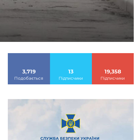
3,719
13
19,358
Подобається
Підписчики
Підписчики