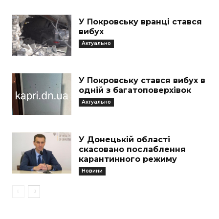
У Покровську вранці стався
вибух
Актуально
У Покровську стався вибух в
одній з багатоповерхівок
Актуально
У Донецькій області
скасовано послаблення
карантинного режиму
Новини