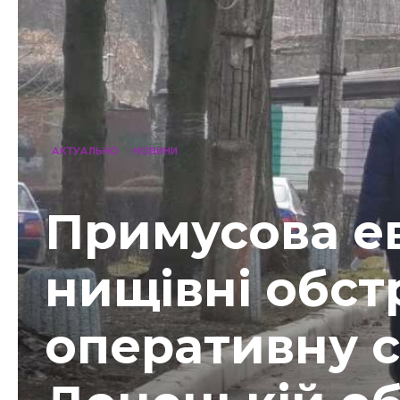
АКТУАЛЬНО
НОВИНИ
Примусова ев
нищівні обст
оперативну с