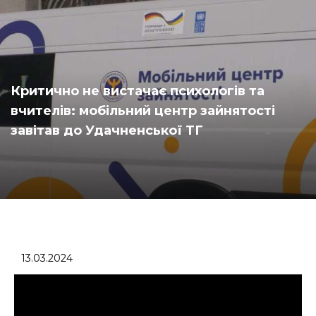
Критично не вистачає психологів та
вчителів: мобільний центр зайнятості
завітав до Удачненської ТГ
13.03.2024