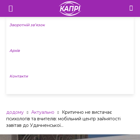
Телебачення
«Капрі»
Зворотній зв’язок
—
Архів
Новини
Донеччини
Контакти
додому
Актуально
Критично не вистачає
психологів та вчителів: мобільний центр зайнятості
завітав до Удачненської...