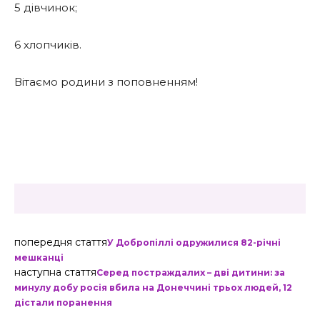
5 дівчинок;
6 хлопчиків.
Вітаємо родини з поповненням!
попередня стаття
У Добропіллі одружилися 82-річні
мешканці
наступна стаття
Серед постраждалих – дві дитини: за
минулу добу росія вбила на Донеччині трьох людей, 12
дістали поранення