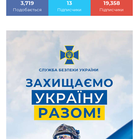
3,719
13
19,358
Подобається
Підписчики
Підписчики