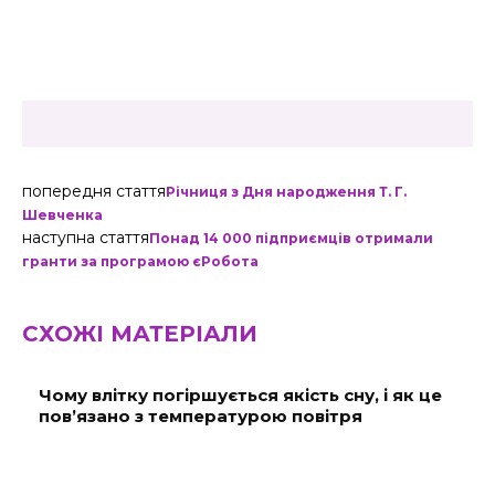
попередня стаття
Річниця з Дня народження Т. Г.
Шевченка
наступна стаття
Понад 14 000 підприємців отримали
гранти за програмою єРобота
СХОЖІ МАТЕРІАЛИ
Чому влітку погіршується якість сну, і як це
пов’язано з температурою повітря