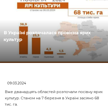
В Україні розпочалася провісна ярих
культур
09.03.2024
Вже дванадцять областей розпочали посівну ярих
культур. Станом на 7 березня в Україні засіяно 68
тис. га.