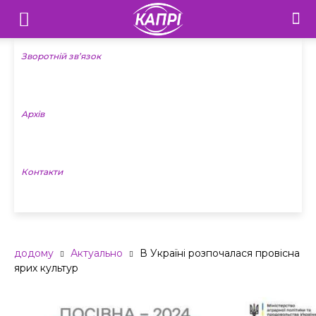
Телебачення
«Капрі»
Зворотній зв’язок
—
Архів
Новини
Донеччини
Контакти
додому
Актуально
В Україні розпочалася провісна
ярих культур