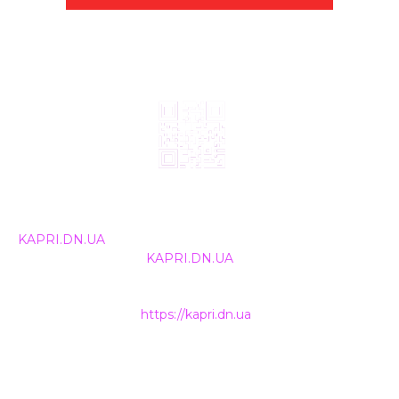
© 2024, ТОВ Телебачення «Капрі», усі права захищені.
Всі права на матеріали, що публікуються, належать
KAPRI.DN.UA
. Використання будь-якої інформації,
розміщеної на сайті
KAPRI.DN.UA
, іншими ЗМІ та
інтернет-ресурсами можливе лише за письмовою
згодою та обов'язкового розміщення прямого
гіперпосилання на
https://kapri.dn.ua
.
НАШІ КОНТАКТИ