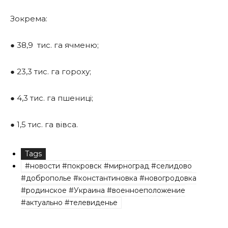
Зокрема:
● 38,9
тис. га ячменю;
● 23,3 тис. га гороху;
● 4,3 тис. га пшениці;
● 1,5 тис. га вівса.
Tags
#новости #покровск #мирноград #селидово
#доброполье #константиновка #новогродовка
#родинское #Украина #военноеположение
#актуально #телевиденье