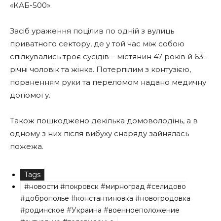
«КАБ-500».
Засіб ураження поцілив по одній з вулиць
приватного сектору, де у той час між собою
спілкувались троє сусідів – містянин 47 років й 63-
річні чоловік та жінка. Потерпілим з контузією,
пораненням руки та переломом надано медичну
допомогу.
Також пошкоджено декілька домоволодінь, а в
одному з них після вибуху снаряду зайнялась
пожежа.
Tags
#новости #покровск #мирноград #селидово
#доброполье #константиновка #новогродовка
#родинское #Украина #военноеположение