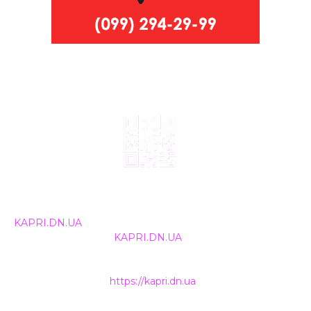
© 2024, ТОВ Телебачення «Капрі», усі права захищені.
Всі права на матеріали, що публікуються, належать
KAPRI.DN.UA
. Використання будь-якої інформації,
розміщеної на сайті
KAPRI.DN.UA
, іншими ЗМІ та
інтернет-ресурсами можливе лише за письмовою
згодою та обов'язкового розміщення прямого
гіперпосилання на
https://kapri.dn.ua
.