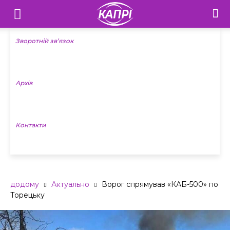
Телебачення
«Капрі»
Зворотній зв’язок
—
Архів
Новини
Донеччини
Контакти
додому
Актуально
Ворог спрямував «КАБ-500» по
Торецьку