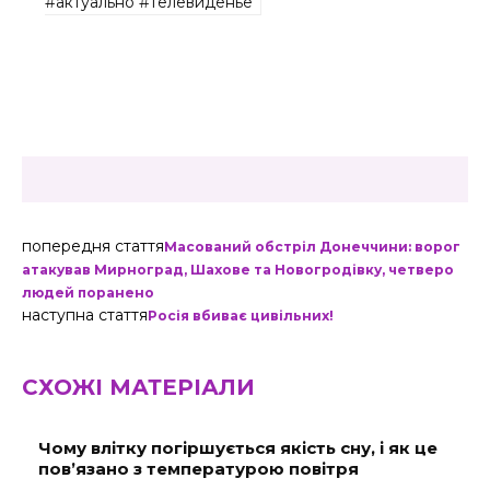
#актуально #телевиденье
попередня стаття
Масований обстріл Донеччини: ворог
атакував Мирноград, Шахове та Новогродівку, четверо
людей поранено
наступна стаття
Росія вбиває цивільних!
СХОЖІ МАТЕРІАЛИ
Чому влітку погіршується якість сну, і як це
пов’язано з температурою повітря