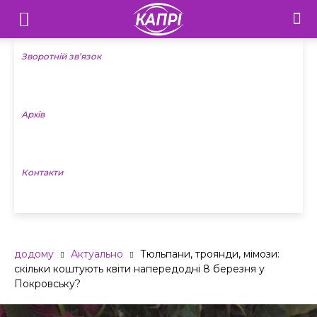
Телебачення
«Капрі»
Зворотній зв’язок
—
Архів
Новини
Донеччини
Контакти
додому
Актуально
Тюльпани, троянди, мімози:
скільки коштують квіти напередодні 8 березня у
Покровську?