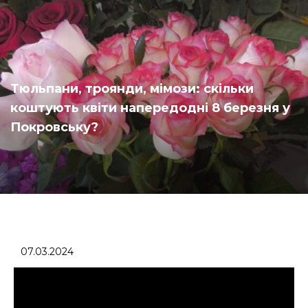
Тюльпани, троянди, мімози: скільки
коштують квіти напередодні 8 березня у
Покровську?
07.03.2024