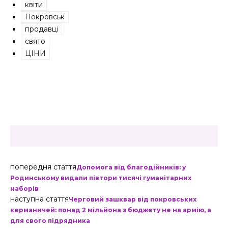
квіти
Покровськ
продавці
свято
ЦІНИ
попередня стаття
Допомога від благодійників: у
Родинському видали півтори тисячі гуманітарних
наборів
наступна стаття
Черговий зашквар від покровських
керманичей: понад 2 мільйона з бюджету не на армію, а
для свого підрядника