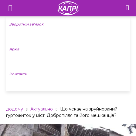
Телебачення
«Капрі»
Зворотній зв’язок
—
Архів
Новини
Донеччини
Контакти
додому
Актуально
Що чекає на зруйнований
гуртожиток у місті Добропілля та його мешканців?