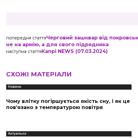
Черговий зашквар від покровськ
попередня стаття
не на армію, а для свого підрядника
Капрі NEWS (07.03.2024)
наступна стаття
СХОЖІ МАТЕРІАЛИ
Новини
Чому влітку погіршується якість сну, і як це
пов’язано з температурою повітря
Актуально