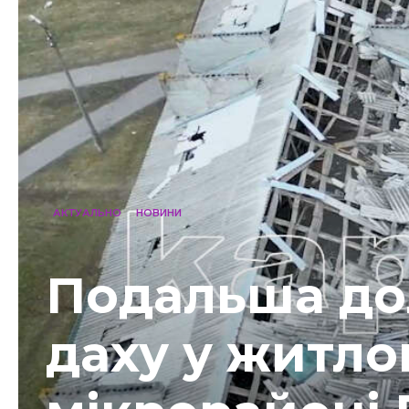
АКТУАЛЬНО
НОВИНИ
Подальша до
даху у житло