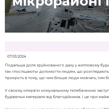
мікрорайоні
07.03.2024
Подальша доля зруйнованого даху у житловому буди
так «поспішають» допомогти людям, що розглядають 
прикрість в тому, що чим більше люди мовчать, ти
У своєму інтерв’ю комунальному телебаченню заступ
будівельні матеріали від благодійників. І це при ма