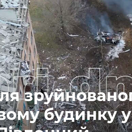
ля зруйновано
вому будинку у