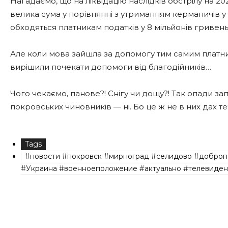
Нагадаємо, що на ліквідацію наслідків обстрілу на 20
велика сума у порівнянні з утриманням керманичів у бі
обходяться платникам податків у 8 мільйонів гривень
Але коли мова зайшла за допомогу тим самим платн
вирішили почекати допомоги від благодійників…
Чого чекаємо, панове?! Снігу чи дощу?! Так опади за
покровських чиновників — ні. Бо це ж не в них дах т
Tags
#новости #покровск #мирноград #селидово #доброп
#Украина #военноеположение #актуально #телевиден
Share