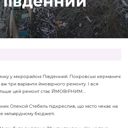
 Південний
нку у мікрорайоні Південний. Покровські керманичі
аж три варіанти ймовірного ремонту. І вся
м більше цей ремонт стає ЙМОВІРНИМ…
ник Олексій Стебель підкреслив, що місто чекає на
йже мільярдному бюджеті.