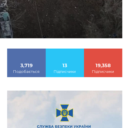
3,719
13
19,358
Подобається
Підписчики
Підписчики