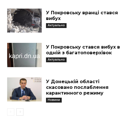
У Покровську вранці стався
вибух
Актуально
У Покровську стався вибух в
одній з багатоповерхівок
Актуально
У Донецькій області
скасовано послаблення
карантинного режиму
Новини