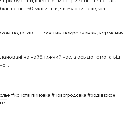
24 рік було виділено 30 млн гривень. Це не така
льше ніж 60 мільйонів, чи муніципалів, які
.
икам податків — простим покровчанам, керманичі
плановані на найближчий час, а ось допомога від
ече…
олье #константиновка #новогродовка #родинское
ье