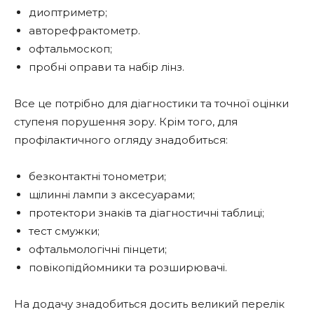
диоптриметр;
авторефрактометр.
офтальмоскоп;
пробні оправи та набір лінз.
Все це потрібно для діагностики та точної оцінки
ступеня порушення зору. Крім того, для
профілактичного огляду знадобиться:
безконтактні тонометри;
щілинні лампи з аксесуарами;
протектори знаків та діагностичні таблиці;
тест смужки;
офтальмологічні пінцети;
повікопідйомники та розширювачі.
На додачу знадобиться досить великий перелік