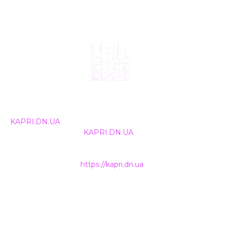
© 2024, ТОВ Телебачення «Капрі», усі права захищені.
Всі права на матеріали, що публікуються, належать
KAPRI.DN.UA
. Використання будь-якої інформації,
розміщеної на сайті
KAPRI.DN.UA
, іншими ЗМІ та
інтернет-ресурсами можливе лише за письмовою
згодою та обов'язкового розміщення прямого
гіперпосилання на
https://kapri.dn.ua
.
НАШІ КОНТАКТИ