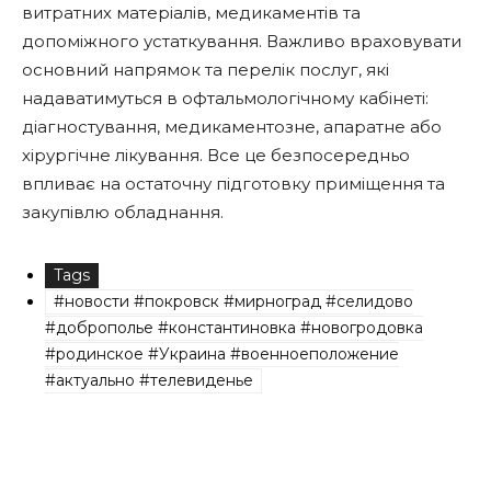
витратних матеріалів, медикаментів та
допоміжного устаткування. Важливо враховувати
основний напрямок та перелік послуг, які
надаватимуться в офтальмологічному кабінеті:
діагностування, медикаментозне, апаратне або
хірургічне лікування. Все це безпосередньо
впливає на остаточну підготовку приміщення та
закупівлю обладнання.
Tags
#новости #покровск #мирноград #селидово
#доброполье #константиновка #новогродовка
#родинское #Украина #военноеположение
#актуально #телевиденье