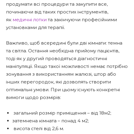
продумати всі процедури та закупити все,
починаючи від таких простих інструментів,
як
медичні лотки
та закінчуючи професійними
установками для терапії.
Важливо, щоб всередині були дві кімнати: темна
та світла. Остання необхідна прийому пацієнтів,
тоді як у другий проводяться діагностичні
маніпуляції. Якщо такої можливості немає потрібно
зонування з використанням жалюзі, штор або
інших перегородок, які дозволять створити
оптимальні умови. При цьому існують конкретні
вимоги щодо розмірів:
загальний розмір приміщення – від 18м2;
затемнена кімната – понад 4 м2;
висота стелі від 2,6 м.