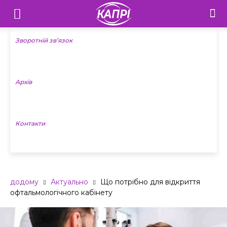
Телебачення
«Капрі»
Зворотній зв’язок
—
Архів
Новини
Донеччини
Контакти
додому
Актуально
Що потрібно для відкриття
офтальмологічного кабінету