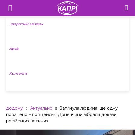
Телебачення
«Капрі»
Зворотній зв’язок
—
Архів
Новини
Донеччини
Контакти
додому
Актуально
Загинула людина, ще одну
поранено – поліцейські Донеччини зібрали докази
російських воєнних...