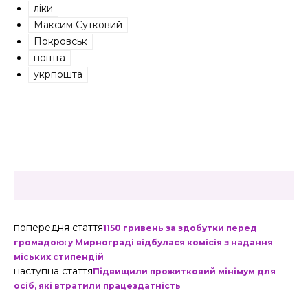
ліки
Максим Сутковий
Покровськ
пошта
укрпошта
попередня стаття
1150 гривень за здобутки перед
громадою: у Мирнограді відбулася комісія з надання
міських стипендій
наступна стаття
Підвищили прожитковий мінімум для
осіб, які втратили працездатність