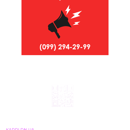
© 2024, ТОВ Телебачення «Капрі», усі права захищені.
Всі права на матеріали, що публікуються, належать
KAPRI.DN.UA
. Використання будь-якої інформації,