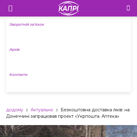
Телебачення
«Капрі»
Зворотній зв’язок
—
Архів
Новини
Донеччини
Контакти
додому
Актуально
Безкоштовна доставка ліків: на
Донеччині запрацював проект «Укрпошта. Аптека»