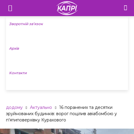
Телебачення
«Капрі»
Зворотній зв’язок
—
Архів
Новини
Донеччини
Контакти
додому
Актуально
16 поранених та десятки
зруйнованих будинків: ворог поцілив авіабомбою у
п’ятиповерхівку Курахового