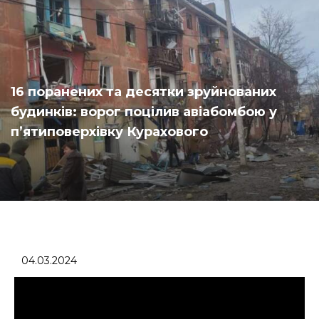
16 поранених та десятки зруйнованих
будинків: ворог поцілив авіабомбою у
п’ятиповерхівку Курахового
04.03.2024