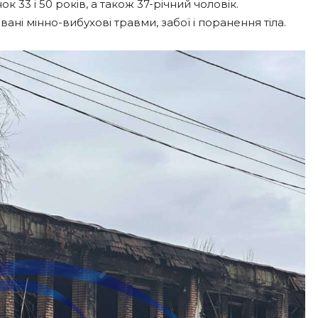
33 і 50 років, а також 37-річний чоловік.
ані мінно-вибухові травми, забої і поранення тіла.