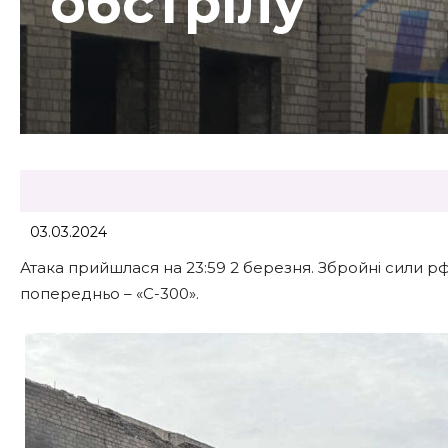
обстрілу
03.03.2024
Атака прийшлася на 23:59 2 березня. Збройні сили р
попередньо – «С-300».