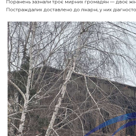
Поранень зазнали троє мирних громадян — двоє жінок 
Постраждалих доставлено до лікарні, у них діагностов