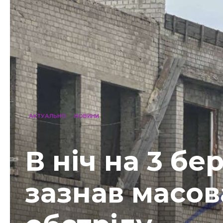
АКТУАЛЬНО
НОВИНИ
В ніч на 3 б
зазнав масов