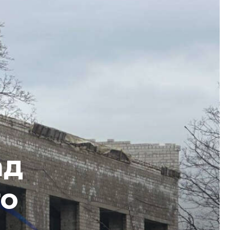
ад
го