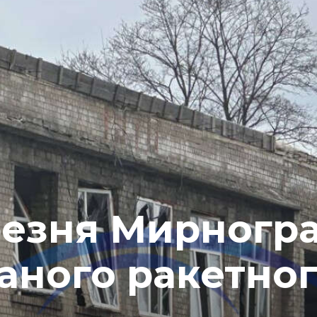
ерезня Мирногр
аного ракетно