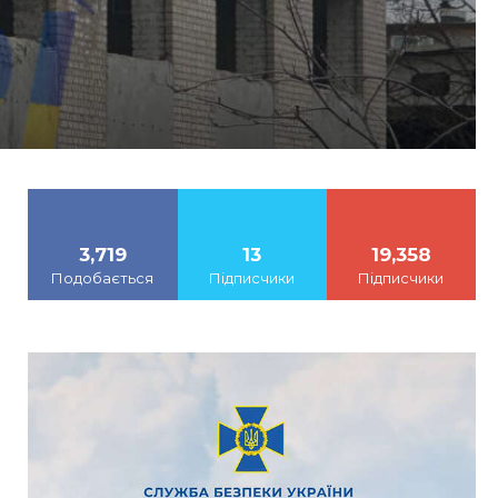
3,719
13
19,358
Подобається
Підписчики
Підписчики