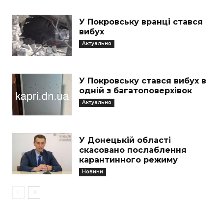
У Покровську вранці стався
вибух
Актуально
У Покровську стався вибух в
одній з багатоповерхівок
Актуально
У Донецькій області
скасовано послаблення
карантинного режиму
Новини