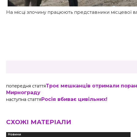
На місці злочину працюють представники місцевої вла
Share
Троє мешканців отримали поране
попередня стаття
Мирнограду
Росія вбиває цивільних!
наступна стаття
СХОЖІ МАТЕРІАЛИ
Новини