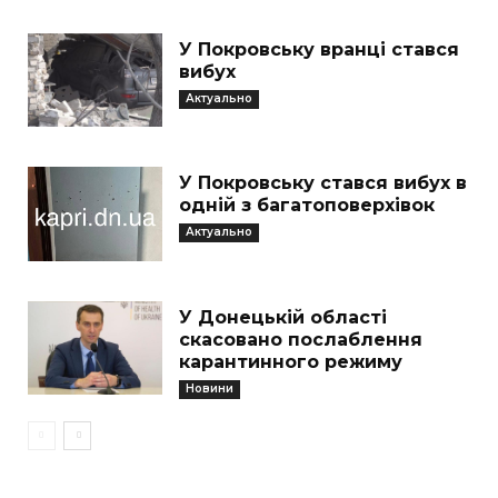
У Покровську вранці стався
вибух
Актуально
У Покровську стався вибух в
одній з багатоповерхівок
Актуально
У Донецькій області
скасовано послаблення
карантинного режиму
Новини