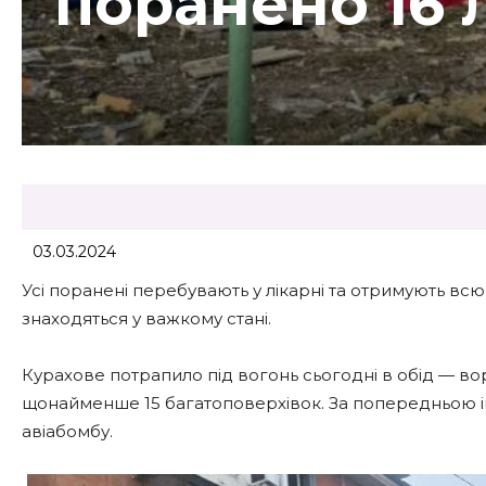
поранено 16
03.03.2024
Усі поранені перебувають у лікарні та отримують вс
знаходяться у важкому стані.
Курахове потрапило під вогонь сьогодні в обід — во
щонайменше 15 багатоповерхівок. За попередньою 
авіабомбу.