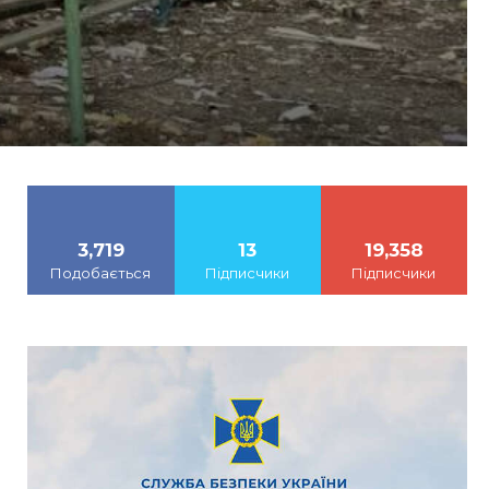
3,719
13
19,358
Подобається
Підписчики
Підписчики