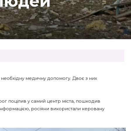
 людей
ю необхідну медичну допомогу. Двоє з них
рог поцілив у самий центр міста, пошкодив
інформацією, росіяни використали керовану