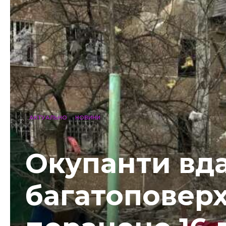
АКТУАЛЬНО
НОВИНИ
Окупанти вд
багатоповерх