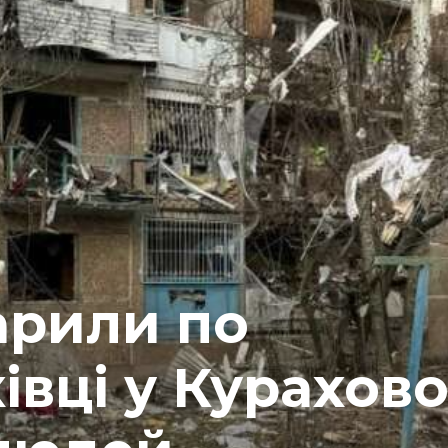
арили по
івці у Курахово