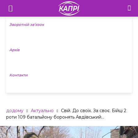
Телебачення
«Капрі»
Зворотній зв’язок
—
Архів
Новини
Донеччини
Контакти
додому
Актуально
Свій. До своїх. За своє. Бійці 2
роти 109 батальйону боронять Авдіївський...