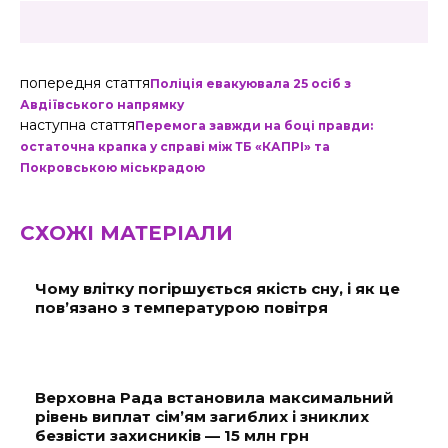
попередня стаття
Поліція евакуювала 25 осіб з
Авдіївського напрямку
наступна стаття
Перемога завжди на боці правди:
остаточна крапка у справі між ТБ «КАПРІ» та
Покровською міськрадою
СХОЖІ МАТЕРІАЛИ
Чому влітку погіршується якість сну, і як це
пов’язано з температурою повітря
Верховна Рада встановила максимальний
рівень виплат сім’ям загиблих і зниклих
безвісти захисників — 15 млн грн