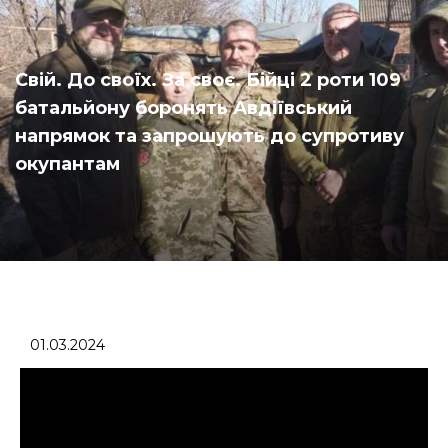
Свій. До своїх. За своє. Бійці 2 роти 109
батальйону боронять Авдіївський
напрямок та запрошують до супротиву
окупантам
01.03.2024