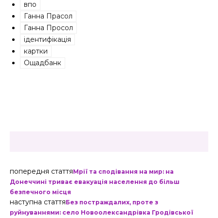
впо
Ганна Прасол
Ганна Просол
ідентифікація
картки
Ощадбанк
попередня стаття
Мрії та сподівання на мир: на
Донеччині триває евакуація населення до більш
безпечного місця
наступна стаття
Без постраждалих, проте з
руйнуваннями: село Новоолександрівка Гродівської