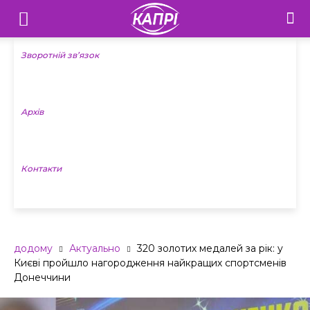
Телебачення
«Капрі»
Зворотній зв’язок
—
Архів
Новини
Донеччини
Контакти
додому
Актуально
320 золотих медалей за рік: у
Києві пройшло нагородження найкращих спортсменів
Донеччини