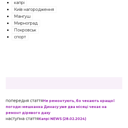
капрі
Київ нагородження
Мангуш
Мирноград
Покровськ
спорт
попередня стаття
Не ремонтують, бо чекають кращої
погоди: мешканка Динасу уже два місяці чекає на
ремонт дірявого даху
наступна стаття
Капрі NEWS (28.02.2024)