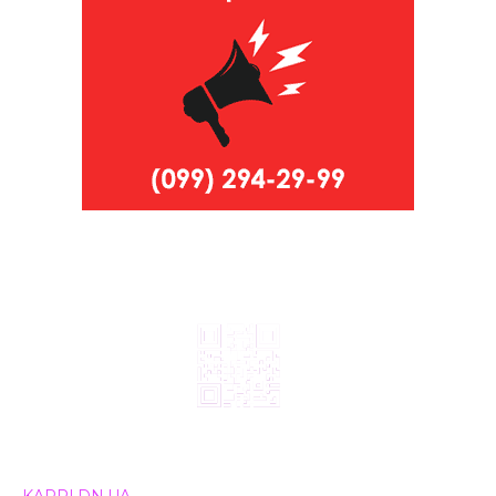
© 2024, ТОВ Телебачення «Капрі», усі права захищені.
Всі права на матеріали, що публікуються, належать
KAPRI.DN.UA
. Використання будь-якої інформації,