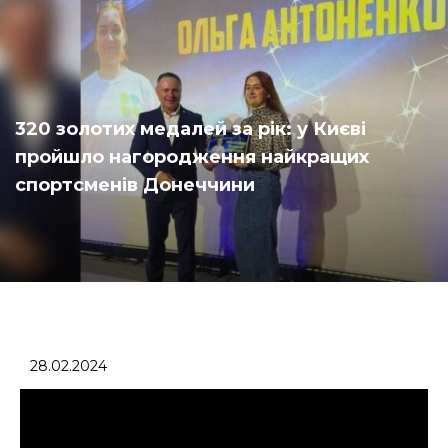
320 золотих медалей за рік: у Києві
пройшло нагородження найкращих
спортсменів Донеччини
28.02.2024