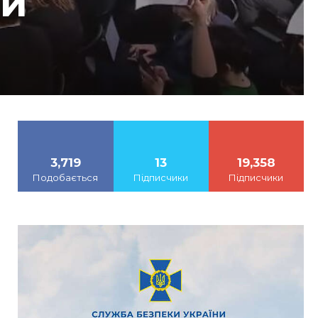
ни
3,719
13
19,358
Подобається
Підписчики
Підписчики