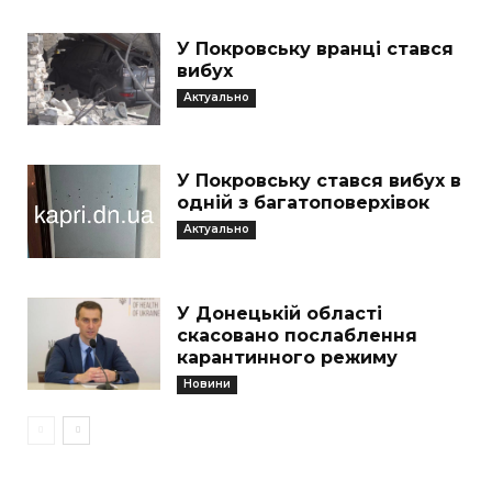
У Покровську вранці стався
вибух
Актуально
У Покровську стався вибух в
одній з багатоповерхівок
Актуально
У Донецькій області
скасовано послаблення
карантинного режиму
Новини