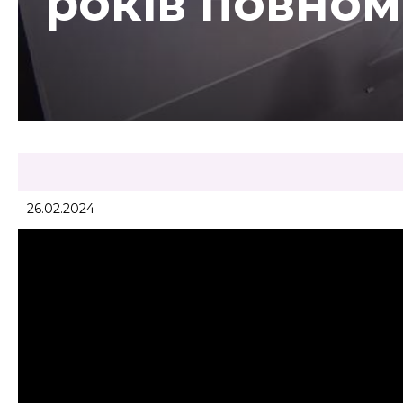
років повном
26.02.2024