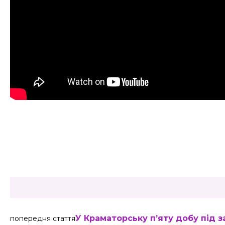
Share
У Краматорську пʼяту добу під 
попередня стаття