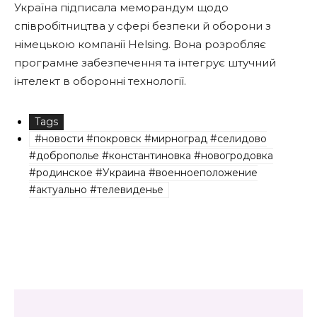
Україна підписала меморандум щодо
співробітництва у сфері безпеки й оборони з
німецькою компанії Helsing. Вона розробляє
програмне забезпечення та інтегрує штучний
інтелект в оборонні технології.
Tags
#новости #покровск #мирноград #селидово
#доброполье #константиновка #новогродовка
#родинское #Украина #военноеположение
#актуально #телевиденье