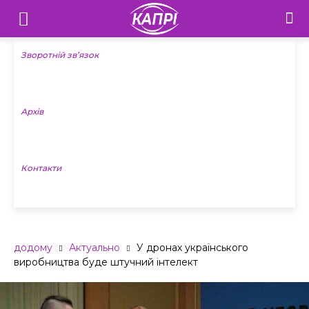
Телебачення
«Капрі»
Зворотній зв’язок
—
Архів
Новини
Донеччини
Контакти
додому
Актуально
У дронах українського
виробництва буде штучний інтелект