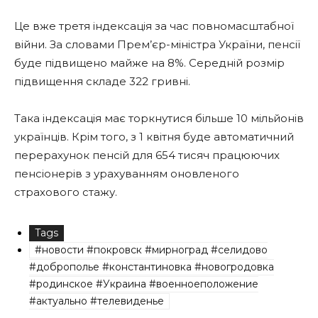
Це вже третя індексація за час повномасштабної
війни. За словами Прем’єр-міністра України, пенсії
буде підвищено майже на 8%. Середній розмір
підвищення складе 322 гривні.
Така індексація має торкнутися більше 10 мільйонів
українців. Крім того, з 1 квітня буде автоматичний
перерахунок пенсій для 654 тисяч працюючих
пенсіонерів з урахуванням оновленого
страхового стажу.
Tags
#новости #покровск #мирноград #селидово
#доброполье #константиновка #новогродовка
#родинское #Украина #военноеположение
#актуально #телевиденье