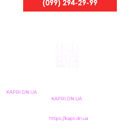
© 2024, ТОВ Телебачення «Капрі», усі права захищені.
Всі права на матеріали, що публікуються, належать
KAPRI.DN.UA
. Використання будь-якої інформації,
розміщеної на сайті
KAPRI.DN.UA
, іншими ЗМІ та
інтернет-ресурсами можливе лише за письмовою
згодою та обов'язкового розміщення прямого
гіперпосилання на
https://kapri.dn.ua
.