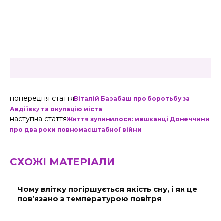
попередня стаття
Віталій Барабаш про боротьбу за
Авдіївку та окупацію міста
наступна стаття
Життя зупинилося: мешканці Донеччини
про два роки повномасштабної війни
СХОЖІ МАТЕРІАЛИ
Чому влітку погіршується якість сну, і як це
пов’язано з температурою повітря