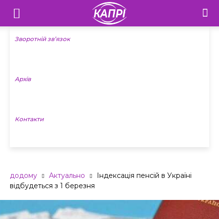
Телебачення
«Капрі»
Зворотній зв’язок
—
Архів
Новини
Донеччини
Контакти
додому
Актуально
Індексація пенсій в Україні
відбудеться з 1 березня