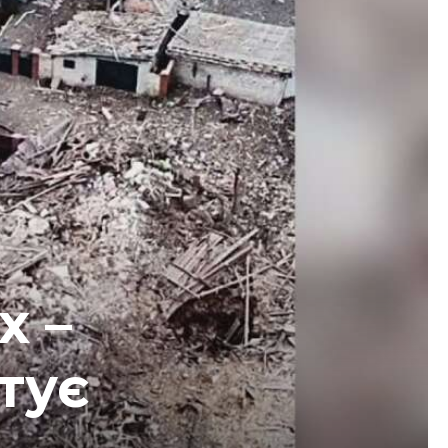
х –
тує