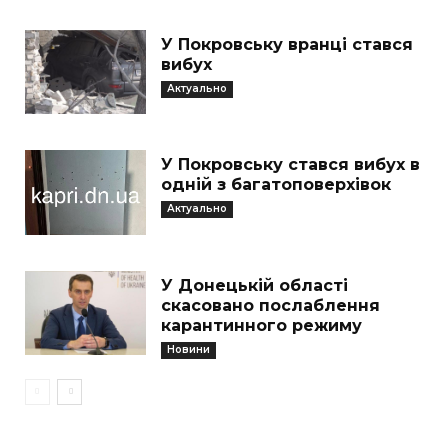
У Покровську вранці стався
вибух
Актуально
У Покровську стався вибух в
одній з багатоповерхівок
Актуально
У Донецькій області
скасовано послаблення
карантинного режиму
Новини