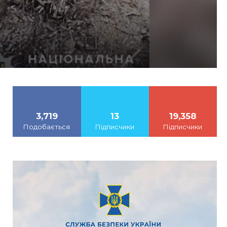
3,719
13
19,358
Подобається
Підписчики
Підписчики