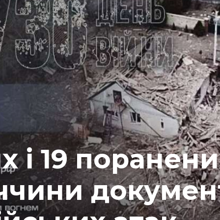
 і 19 поранени
еччини докумен