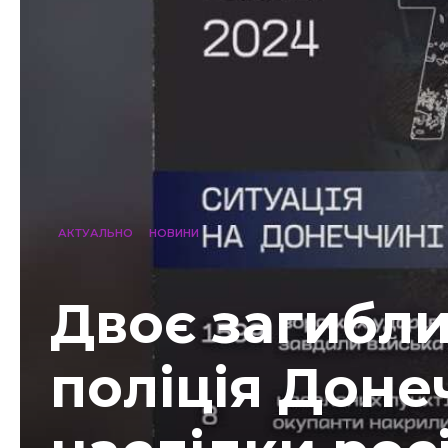
АКТУАЛЬНО
НОВИНИ
Двоє загиблих
поліція Дон