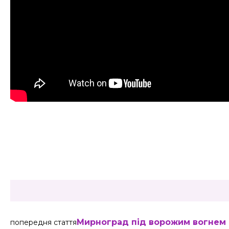
Share
Мирноград під ворожим вогнем
попередня стаття